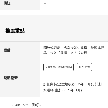
備註
－
推薦重點
開放式廚房，浴室換氣烘乾機、垃圾處理
設備
器，走入式鞋櫃，嵌入式衣櫃
全室地板/壁紙的換貼
廁所更換
翻新⁄翻新
計劃內裝(全室地板)(2025年11月) , 計劃
水運轉(廁所)(2025年11月)
～Park Court一番町～