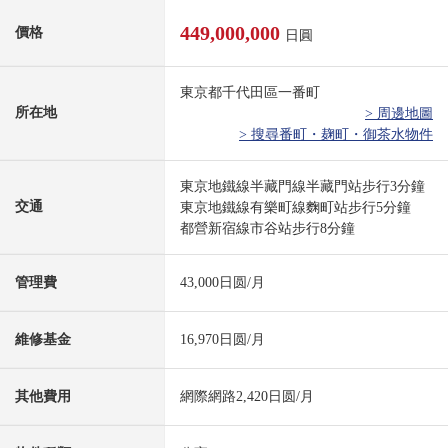
449,000,000
價格
日圓
東京都千代田區一番町
所在地
> 周邊地圖
> 搜尋番町・麹町・御茶水物件
東京地鐵線半藏門線半藏門站步行3分鐘
交通
東京地鐵線有樂町線麴町站步行5分鐘
都營新宿線市谷站步行8分鐘
管理費
43,000日圆/月
維修基金
16,970日圆/月
其他費用
網際網路2,420日圆/月