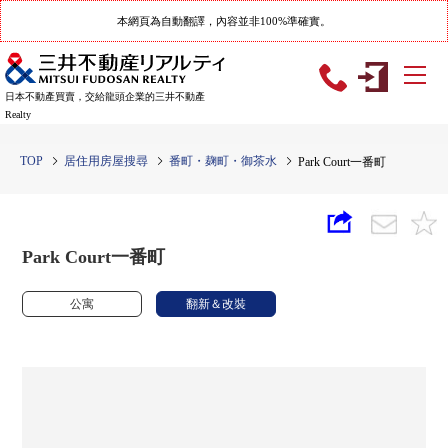
本網頁為自動翻譯，內容並非100%準確實。
日本不動產買賣，交給龍頭企業的三井不動產
Realty
TOP
居住用房屋搜尋
番町・麹町・御茶水
Park Court一番町
Park Court一番町
公寓
翻新＆改裝