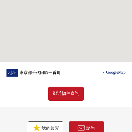
○ 東京地鐵線半藏門線"半藏門"車站步行3分鐘
○ 東京地鐵線有樂町線"麴町"車站步行5分鐘
○ 都營新宿線"市谷"車站步行8分鐘
○ JR中央、總武線，東京地鐵線有樂町線，南北線"市
谷"車站步行11分鐘
■ 住戸的特徴
━━━━━━━━━━━━━━━・・・・・
○ 3LDK+WIC+SIC，95.34平方公尺
＞ GoogleMap
地址
東京都千代田區一番町
○ 適合東南的住戸
○ 關於15層樓5樓部分，風景、通風、日照良好
○ 根據獨立的主卧室配置，隱私性實現高的房間
鄰近物件查詢
○ 垃圾處理器、洗碗機設置
○ 有浴室換氣乾燥機
○ 愉從客廳陽台占風景。
○ 翻新內容(2025年11月完成)
我的最愛
諮詢
・ 地板上貼