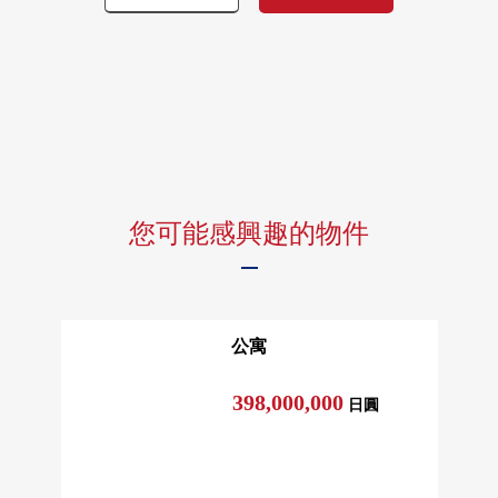
・ 天花板、Cross換貼
・ 瓦斯爐NEW交換
・ 廚房栓NEW交換
・淋浴軟管·腦袋NEW交換
・ 洗臉栓新的交換
・ 防水洗衣機底座
・ 廁所NEW交換
・ 廁所盥洗室器栓NEW交換
您可能感興趣的物件
・ House清洗
翻新&翻新信息
公寓
398,000,000
日圓