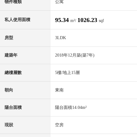
物件種類
公寓
95.34
1026.23
私人使用面積
m²/
sqf
房型
3LDK
建築年
2018年12月築(築7年)
總樓層數
5樓/地上15層
朝向
東南
陽台面積
陽台面積14.04m²
現狀
空房