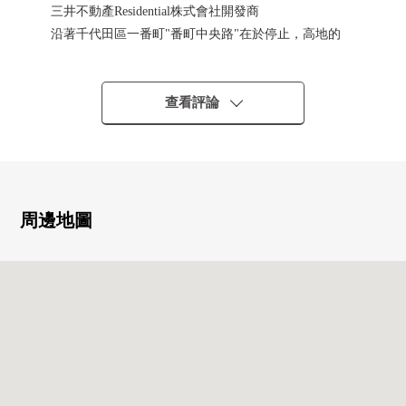
三井不動產Residential株式會社開發商
沿著千代田區一番町"番町中央路"在於停止，高地的
Tower Residence
●開放性的風景在一番町高地上是在窗的對面的豪華●
查看評論
■ 推薦的要點
━━━━━━━━━━━━━━━・・・・・
○ 2018年10月建築
○ 采用"免震構造"在建築物結構
周邊地圖
○ 有人24小時的管理(夜間警衛)
○ 寵物飼養可(有飼養細則)
○ 像飯店的內走廊設計
○ 在入口附近安置豐富的種植，上演滋潤
○ 垃圾堆放處在各層
■ 交通━━━━━━━━━━━━━━━・・・・・