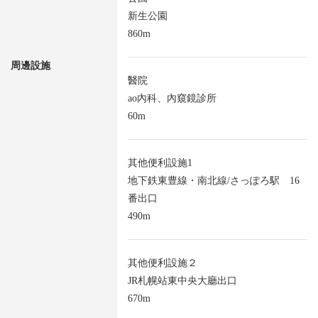
新生公園
860m
周邊設施
醫院
ao內科、內窺鏡診所
60m
其他便利設施1
地下鉄東豊線・南北線/さっぽろ駅 16
番出口
490m
其他便利設施２
JR札幌站東中央大廳出口
670m