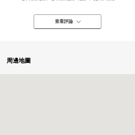
○ JR函館本線"札幌"車站步行9分鐘
○ 2025年4月築
○ 地上30層樓27樓西南採光房
查看評論
○ 能從景致好的陽台看札幌電視塔、JR塔。
○ 2038年開通計劃的新幹線車站附近房屋
○ 私人使用面積：90.18平方公尺的3LDK
○ 陽台面積：25.38平方公尺
○ 2面陽台
周邊地圖
○ 寵物飼養可(出自規章的限制有)
○ 也電力獨資經營線供給～災害時穩定地供給能源
○ 居住地熱供給
○ 有全居室收納
○ 走入式鞋櫃
○ 3個階段防盜門
○ 24小時安全
○ 24小時都可以外出丟垃圾
○ 地板暖氣
○ Low-E Pair玻璃