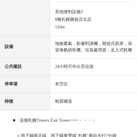
其他便利設施3
8條札幌藥妝店北店
510m
地板暖氣，影像對講機，開放式廚房，浴
設備
室換氣烘乾機、垃圾處理器，走入式鞋櫃
公共建設
24小時可外出丟垃圾
停車場
有空位
特徴
制震構造
■ 這個札幌Towers East Tower━━・・・・
○ 地下鐵南北線、地下鐵東豐線"札幌"車站步行7分鐘