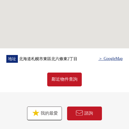
○ 垃圾處理器
○ 有凈水功能的栓
○ 洗碗機
○ 電磁爐
○ 浴室換氣乾燥暖氣時機
○ 無水箱馬桶
○ 有免持內部對講機彩色監視器
＞ GoogleMap
地址
北海道札幌市東區北六條東2丁目
鄰近物件查詢
我的最愛
諮詢