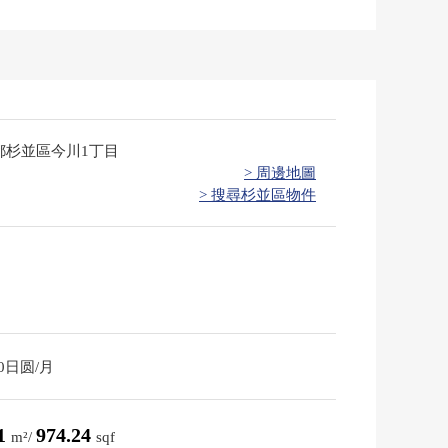
都杉並區今川1丁目
> 周邊地圖
> 搜尋杉並區物件
00日圆/月
51
974.24
m²/
sqf