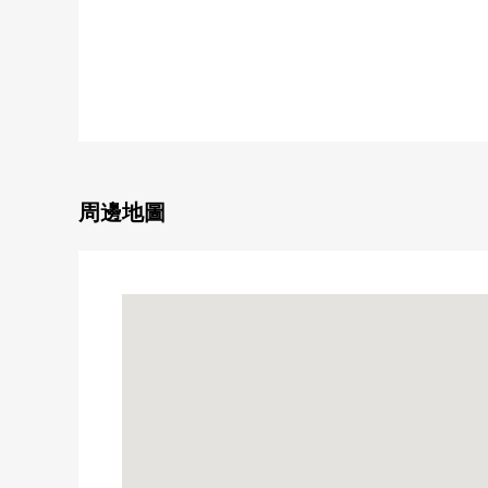
○ 西武新宿線"井荻"車站步行15分鐘
○ 西武新宿線"石神井公園"車站公共汽車19分
公車站"清水2丁目"步行5分鐘
■ 推薦重點━━━━━━━━━━━━━━━・・・
○可3車站利用
○ 建築面積90.51平方公尺
0 有防止犯罪鐵卷門的西南採光房
周邊地圖
○ 有天花板高度2.7m的開放感覺的4LDK
○ 第一類低層住宅專用區的閒靜的住宅區
○ 生活用品在在步行範圍以內相同的居住環境
○ 可飼養寵物(有細則)
○ 翻新房屋(打算在2025年10月17日結束)
○ 詳細到負責是如感興趣,歡迎請隨時聯繫我們
■ 翻新內容(打算在2025年10月17日結束)━━━
○ 廚房(有組合廚房，凈水器，洗碗機)
○ 浴室(有整體衛浴，再加熱，換氣乾燥機)