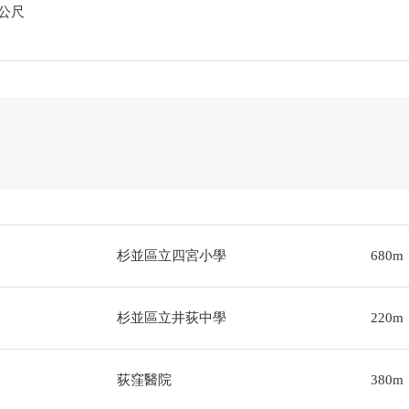
方公尺
杉並區立四宮小學
680m
杉並區立井荻中學
220m
荻窪醫院
380m