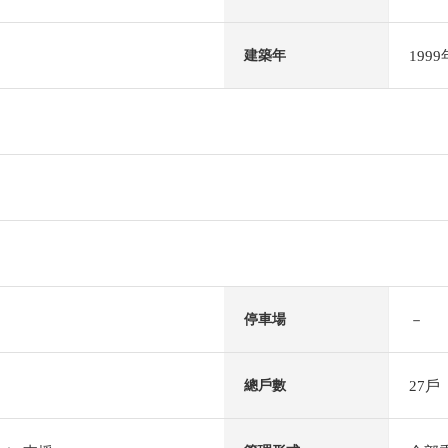
199
建築年
－
停車場
27戶
總戶數