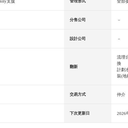
ity支援
全部
管理形式
－
分售公司
－
設計公司
流理
換
翻新
計劃水
裝(地板
仲介
交易方式
202
下次更新日