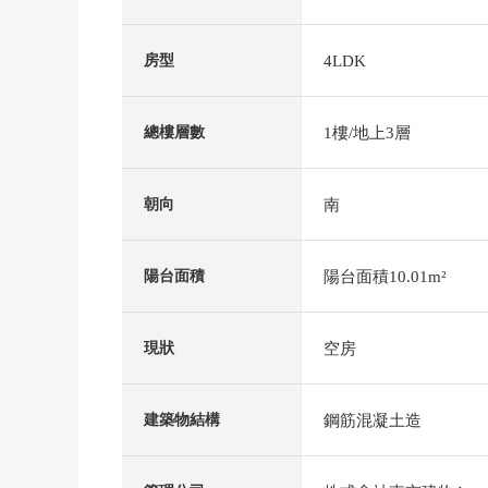
4LDK
房型
1樓/地上3層
總樓層數
南
朝向
陽台面積10.01m²
陽台面積
空房
現狀
鋼筋混凝土造
建築物結構