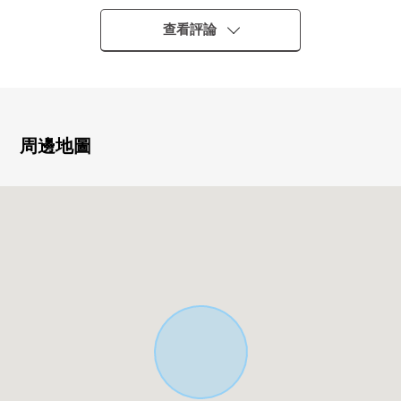
▼特徴
查看評論
・2026年8月完成計劃的新建透天房
・木造3階建/3LDK
・約17.1張塌塌米LDK
・有車庫空白(依靠※車型)
・東南角地
周邊地圖
▼設備
・食器洗淨乾燥機
・1具水龍頭型凈水器
・浴室換氣暖氣烘乾機
・地板暖氣(客餐廳部分)
▼周邊環境
・到Yaoko杉並桃井店約300m(步行4分鐘)
・到杉並區立桃井空地公園約60m(步行1分鐘)