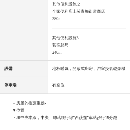
其他便利設施２
全家便利店上荻青梅街道商店
280m
其他便利設施3
荻窪郵局
240m
設備
地板暖氣，開放式廚房，浴室換氣乾燥機
停車場
有空位
－房屋的推薦重點-
▼位置
・JR中央本線，中央、總武緩行線"西荻窪"車站步行19分鐘
・JR中央本線，東京地鐵線丸之內線"荻窪"車站步行21分鐘