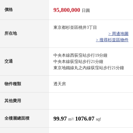
95,800,000
價格
日圓
東京都杉並區桃井3丁目
所在地
> 周邊地圖
> 搜尋杉並區物件
中央本線西荻窪站步行19分鐘
交通
中央本線荻窪站步行21分鐘
東京地鐵線丸之內線荻窪站步行21分鐘
物件種類
透天房
其他費用
99.97
1076.07
全樓層總面積
m²/
sqf