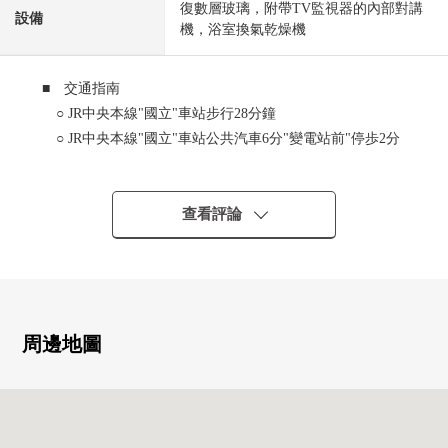
復數層玻璃，附帶TV監視器的內部對講
設備
機，浴室換氣乾燥機
■ 交通指南
○ JR中央本線"國立"車站步行28分鐘
○ JR中央本線"國立"車站公共汽車6分"變電站前"停歩2分
■ 推薦重點
○ 土地面積：115.05平方公尺(約34.80坪)
查看評論
○ 建築面積：88.60平方公尺(約26.80坪)
○ 能享受與家族的對話的開放式廚房
○ 生活INN樓梯
○ 綠豐富的閒靜的住宅區
周邊地圖
■ 也把自己的家的"出售"交給三井Rehouse請
・是否最好開始什麼雖然是否是否"出售是以前購買是以
前"想重新購買可是不知道。
・想把握擁有房地產的行情。