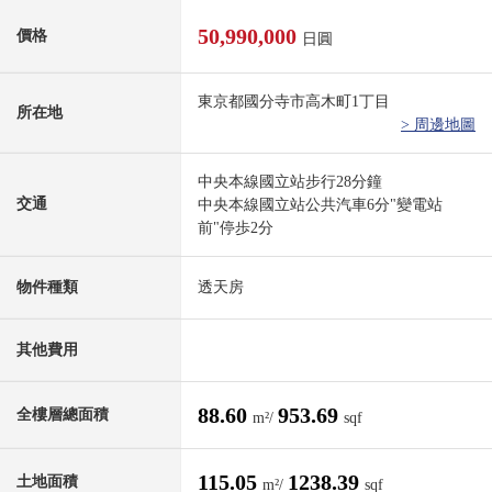
50,990,000
價格
日圓
東京都國分寺市高木町1丁目
所在地
> 周邊地圖
中央本線國立站步行28分鐘
交通
中央本線國立站公共汽車6分"變電站
前"停歩2分
物件種類
透天房
其他費用
88.60
953.69
全樓層總面積
m²/
sqf
115.05
1238.39
土地面積
m²/
sqf