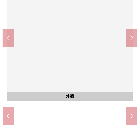
含有前面道路的外觀
含有前面道路的外觀
公共汽車
停車場
外觀
客廳
客廳
廚房
廚房
收納
室內
室內
室內
室內
室內
室內
室內
室內
洗臉
洗臉
廁所
廁所
門口
門口
陽台
風景
外觀
外觀