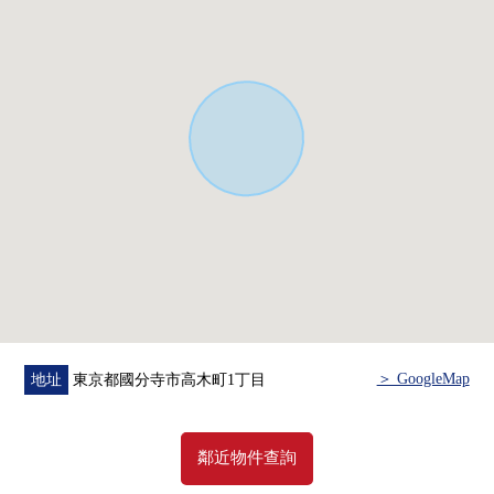
・因為剩下自己的家的住宅貸款所以想談無勉強的資金計
劃。
在顧客的情形合起來，合計，從住在的購買到出售，支
援。
首先，在免付費專線，請命令擁有房地產的概要。
"免費評估的申請"
免付費專線0120-323-085
＞ GoogleMap
地址
東京都國分寺市高木町1丁目
鄰近物件查詢