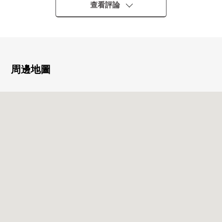
○房型3LDK
查看評論
○私人使用面積76.68平方公尺
○有全居室收納
○Island廚房
○有屋頂陽台
○寵物飼養可(有細則)
周邊地圖
■ 在找想要的家方面給予幫助的━━━━━・・・
房屋的詳細、需討論是如感興趣,歡迎請隨時聯繫我們。