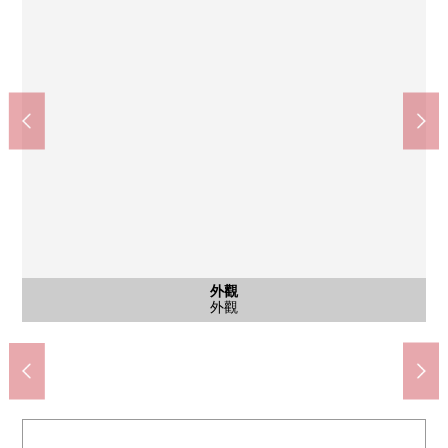
小金井市立小金井第2中學(約1060m)
伊藤洋華堂武藏小金井商店(約350m)
小金井市立小金井第4小學(約750m)
外觀
其他
步行10分鐘
步行14分鐘
步行5分鐘
共有部分
共有部分
共有部分
前面道路
外觀
入口