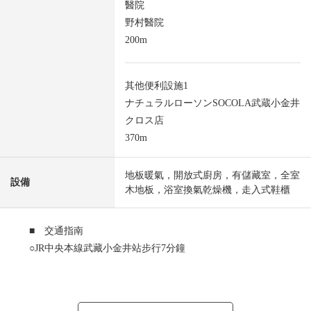
醫院
野村醫院
200m
其他便利設施1
ナチュラルローソンSOCOLA武蔵小金井
クロス店
370m
地板暖氣，開放式廚房，有儲藏室，全室
設備
木地板，浴室換氣乾燥機，走入式鞋櫃
■ 交通指南
○JR中央本線武藏小金井站步行7分鐘
■ 推薦重點
○在別墅型像透天房的房型