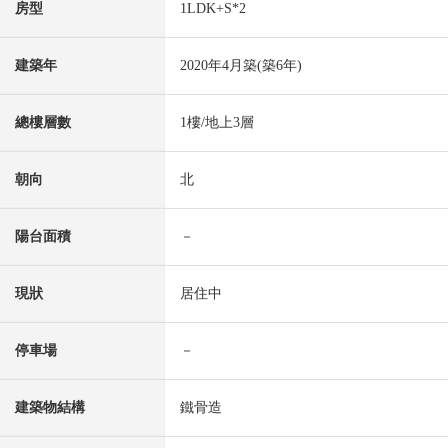
房型
1LDK+S*2
建築年
2020年4月築(築6年)
總樓層數
1樓/地上3層
朝向
北
陽台面積
－
現狀
居住中
停車場
－
建築物結構
鐵骨造