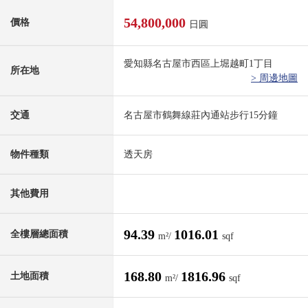
54,800,000
價格
日圓
愛知縣名古屋市西區上堀越町1丁目
所在地
> 周邊地圖
交通
名古屋市鶴舞線莊內通站步行15分鐘
物件種類
透天房
其他費用
94.39
1016.01
全樓層總面積
m²/
sqf
168.80
1816.96
土地面積
m²/
sqf