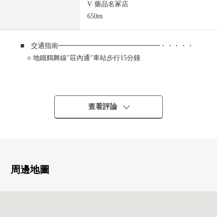
V·藥品名冢店
650m
■ 交通指南━━━━━━━━━━━━━━━・・・・・
○ 地鐵鶴舞線"莊內通"車站步行15分鐘
■ 推薦重點━━━━━━━━━━━━━━━・・・・・
○ 木造2樓核算的4LDK
查看評論
○ 土地面積：約51.06坪，建築面積：約28.55坪
○ 前面道路幅員：南側約7.1m
○ 用浴室·廁所的獨立設計舒適的每日
○ 收藏嵌入式衣櫃，充實
○ 停車位2台分鐘有(依靠車型)
周邊地圖