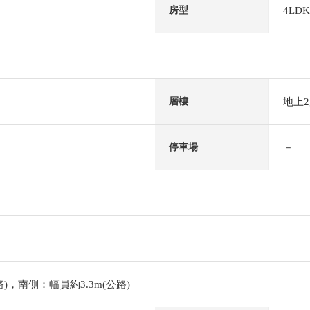
4LDK
房型
地上
層樓
－
停車場
路)，南側：幅員約3.3m(公路)