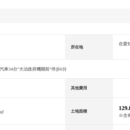
在愛
所在地
車34分"大治政府機關前"停歩6分
其他費用
129
土地面積
sqf
※含有