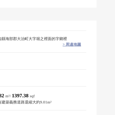
知縣海部郡大治町大字堀之裡面的字鄉裡
> 周邊地圖
.82
1397.38
m²/
sqf
建築義務道路退縮大約9.01m²