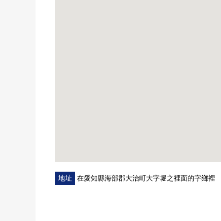
・大治中學約700m
■ 在找想要的家方面給予幫助的━━━━━・・・
房屋的詳細、需討論是如感興趣,歡迎請隨時聯繫我們
地址
在愛知縣海部郡大治町大字堀之裡面的字鄉裡