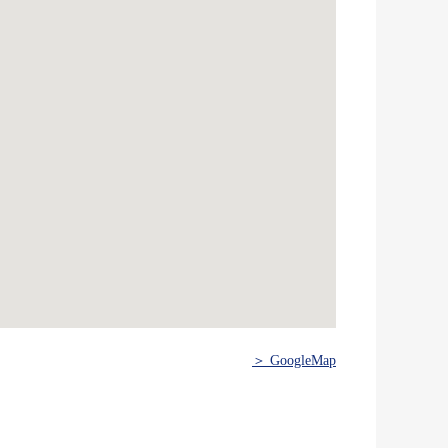
＞ GoogleMap