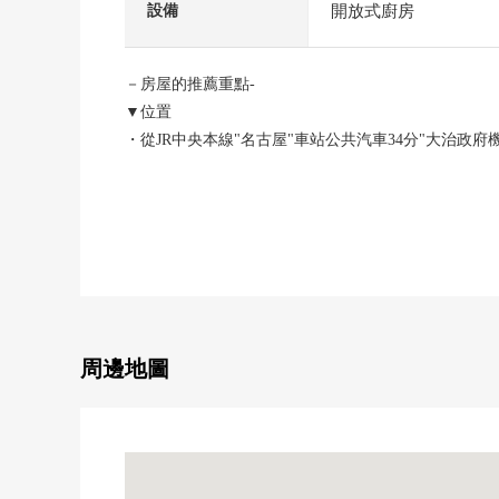
開放式廚房
設備
－房屋的推薦重點-
▼位置
・從JR中央本線"名古屋"車站公共汽車34分"大治政府
▼建築物的特徴
・2026年8月完成計劃的新建透天房
・光照在2層樓木造，朝南的角地良好
・汽車空間在有(出自車型的)停的便利
▼設備
・約17.0張塌塌米LDK是客廳和到底能使用的西式房間
・所有房間朝南的地板，收納豐富的房型
・櫃台組合廚房，廁所2個地方設置
周邊地圖
・嵌入式衣櫃，步入式鞋櫃有
・已經換氣系統，致病房對策24小時
▼周邊環境
・大治小學約210m