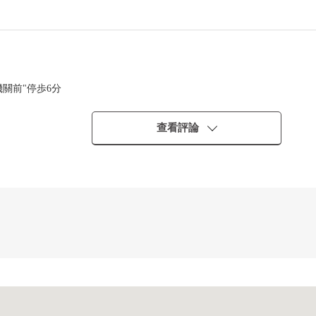
機關前"停歩6分
查看評論
有