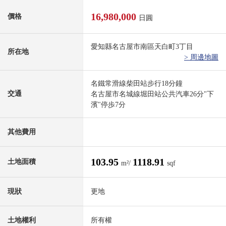
16,980,000
價格
日圓
愛知縣名古屋市南區天白町3丁目
所在地
> 周邊地圖
名鐵常滑線柴田站步行18分鐘
交通
名古屋市名城線堀田站公共汽車26分"下
濱"停歩7分
其他費用
103.95
1118.91
土地面積
m²/
sqf
現狀
更地
土地權利
所有權