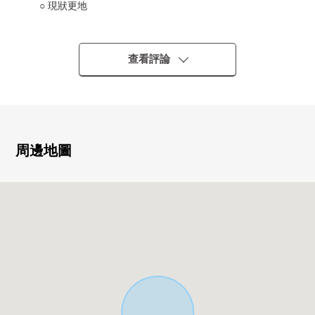
○ 現狀更地
○ 在有建築條件的土地，沒有。
能在喜歡的建築公司、住宅廠商建造。
○ 南側公道接道的整形地
查看評論
○ 容易居住的閒靜的住宅區
周邊地圖