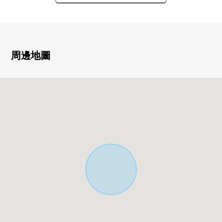
・已經防震等級3，設計性能評價取得
▼房型的特徴
・約18.0張塌塌米朝南的LDK
・2樓主卧室約7.2張塌塌米+嵌入式衣櫃的
周邊地圖
・能瞭望客廳的開放式廚房
・客餐廳旁邊有約4.3張塌塌米西式房間
・全室木地板式樣
・朝南的陽台
・有鞋櫃
・在門口，在也雨的日安心的門
・廁所在各層
▼周邊環境
・超市，便利店等的生活便利設施在步行5分鐘的範圍以內
・到德重小學步行5分鐘(約400m)
■ 在找想要的家方面給予幫助的━━━━━・・・