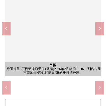
名古屋市立德重小學(約400m)
步行5分鐘。對小的孩子來說，重的小學生用的雙肩背的書包或者
7-Eleven名古屋德重3丁目商店(約240m)
Hills行走德重Garden(約1150m)
Kanesue德重商店(約320m)
扇子台中學校(約1120m)
apita綠店(約650m)
公共汽車
外觀
客廳
客廳
客廳
廚房
廚房
洗臉
廁所
室內
室內
收納
室內
室內
風景
室內
[綠區德重3丁目新建透天房1號樓]2026年2月築的5LDK。到名古屋
[客廳飯廳]關於朝南，是日中的亮的室內。在家族各位，舒適地可
[客廳飯廳]餐廳安排或者沙發等的大的家具容易安置的面積。舒適
[廚房]是食器洗乾燥機被設置的組合廚房。能縮短要洗的東西的時
[洗臉室]是擁有三面鏡的盥洗台。下部也有收納，把家族份的洗臉
[浴室]是時尚的印象的浴室。因為窗被設立不僅包含所以而且換氣
[嵌入式衣櫃]是能設置儲藏櫃的面積。不僅衣服以及小東西而且，
[來自陽台的風景]因為遮擋眼前的視界的大的建築物沒正鄰接所以
步行4分鐘。營業時間是從7:00到21:00。在結算方法，有除了現金
步行3分鐘。24小時營業。是ATM以及多復印機被設置的店鋪。停
[約5張塌塌米西式房間/]從面向朝南的陽台的大的窗，熱的陽光傾
[約5張塌塌米西式房間/]因為是地板式樣所以每天的保養順利。是
[約6張塌塌米西式房間/]因為采光部分是腰高窗所以容易舉行家具
體操衣等的有有的包的上學是1工作。是對低年級的孩子的上學以
[約7.2張塌塌米西式房間/]在西式房間中在主卧室最廣泛地推薦。
[約7.2張塌塌米西式房間/]是嵌入式衣櫃被設定的房間。能和感覺
步行9分鐘。營業時間是從9:00到21:00(除去一部分專營商店)。在
[廚房]3份爐子和烤爐被設置的組合廚房。因為爐子多所以並行的
[廁所]被在White統一的清潔感覺某一間廁所。因為溫水衝洗馬桶
步行15分鐘。飲食店以及超市，雜貨鋪，服裝店，藥妝店是多彩
[客廳飯廳]是同各種各樣的味道的室內裝飾性格相合的簡單的裝
步行14分鐘。每天的上學時間，培養與朋友的交流的重要的人
含有前面道路的外觀
含有前面道路的外觀
客廳
廚房
陽台
室內
收納
室內
室內
收納
收納
門口
廁所
院子
外觀
外觀
[廚房]是開放式。一邊認為交流是家族、朋友，一邊能享受菜。
[陽台]南向。為2個房間跨越的面積有富裕一次曬床上用品。
[客廳飯廳]在孩子的遊戲室推薦面向客廳飯廳的西式房間。
[壁櫥]2樓西北一側西式房間(約6.0張塌塌米)部分
[壁櫥]2樓東北一側西式房間(約5.5張塌塌米)部分
以外信用卡，電子貨幣，交通派的電子貨幣。
[約6.0張塌塌米2樓西北一側西式房間(的)]
[約5.5張塌塌米2樓東北一側西式房間(的)]
[約5.5張塌塌米2樓東北一側西式房間(的)]
市營地鐵櫻通線"德重"車站步行15分鐘。
[壁櫥]1樓西式房間(約4.3張塌塌米)部分
也便於旅行箱或者季節家電等的收藏。
時。愉快正聊天的話一瞬間好像到達。
烹調完成，跟家務時間的減低連通。
的配置，可以發揮壁面的版面設計。
及等回來的監護人的，也好的距離。
修。可以享受喜歡的房間的建設。
間，能增加和家族渡過的時間。
座被設置所以舒適地可以使用。
地可以度過家族團聚的一時。
面向朝南的陽台，可以出入。
HP，能看合算的傳單信息。
注到。能舒適地渡過時間。
舒服的陽光插進去的房間。
[含有前面道路的當地照片]
[含有前面道路的當地照片]
清醒有效地保持住空間。
工具和感覺清醒放好。
的店鋪在的購物中心。
以度過團聚的時間。
能享受寬鬆的風景。
也能夠選自然光。
車場被設立。
[外觀照片]
[外觀照片]
[門口]
[廁所]
[院子]