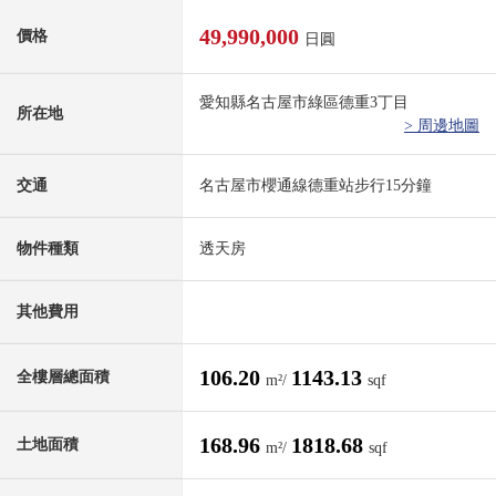
49,990,000
價格
日圓
愛知縣名古屋市綠區德重3丁目
所在地
> 周邊地圖
交通
名古屋市櫻通線德重站步行15分鐘
物件種類
透天房
其他費用
106.20
1143.13
全樓層總面積
m²/
sqf
168.96
1818.68
土地面積
m²/
sqf