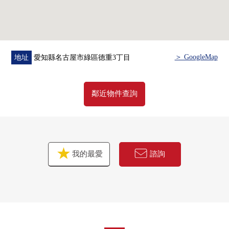
房屋的詳細、需討論是如感興趣,歡迎請隨時聯繫我們。
＞ GoogleMap
地址
愛知縣名古屋市綠區德重3丁目
鄰近物件查詢
我的最愛
諮詢