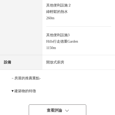
其他便利設施２
綠輕鬆的熱水
260m
其他便利設施3
Hills行走德重Garden
1150m
設備
開放式廚房
－房屋的推薦重點-
▼建築物的特徴
・2026年2月築區畫整理地內的新建透天房
・有停車位3台分鐘(出自車型的)
・到地鐵櫻通線始發站"德重"車站步行15分鐘
查看評論