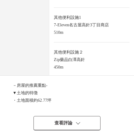
其他便利設施1
7-Eleven名古屋高針3丁目商店
510m
其他便利設施２
Zip藥品白澤高針
450m
－房屋的推薦重點-
▼土地的特徴
・土地面積約62.77坪
・在角地有開放感覺
・第一類低層住宅專用區
・不是建築包含條件待售土地
查看評論
能在喜歡的House廠商、建築公司建造