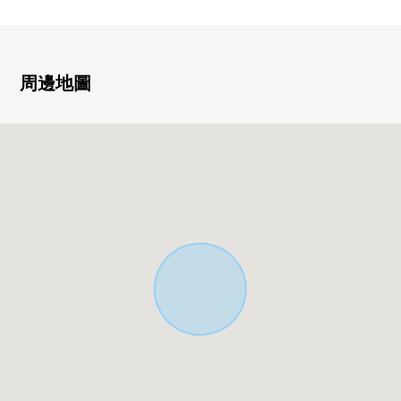
▼周邊環境
・到firukuorite名東高針商店約320m(步行4分鐘)
・到高針台中學約830m(步行11分鐘)
周邊地圖
・到高針小學約470m(步行6分鐘)
■ 在找想要的家方面給予幫助的━━━━━・・・
房屋的詳細、需討論是如感興趣,歡迎請隨時聯繫我們。