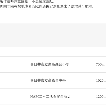
製作臨時測量圖紙，不是確定圖紙。
周圍間隔有鄰地境界蒞臨經過確定測量為未了結增減可能性。
春日井市立東高森台小學
750m
春日井市立高森台中學
1020
NAFCO不二店石尾台商店
1200