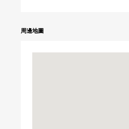
・沒有建築條件
能在喜歡的House廠商建造
▼周邊環境
・周圍是成熟穩重的住宅區的一角
周邊地圖
■ 在找想要的家方面給予幫助的━━━━━・・・
房屋的詳細、需討論是如感興趣,歡迎請隨時聯繫我們