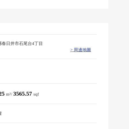
縣春日井市石尾台4丁目
> 周邊地圖
.25
3565.57
m²/
sqf
權