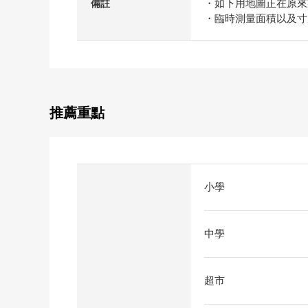
・如下用地圖正在原來
備註
・臨時測量面積以及寸
推薦重點
小學
中學
超市