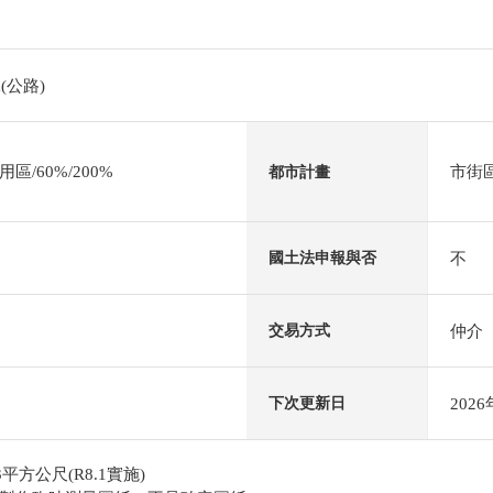
(公路)
/60%/200%
市街
都市計畫
不
國土法申報與否
仲介
交易方式
202
下次更新日
3平方公尺(R8.1實施)