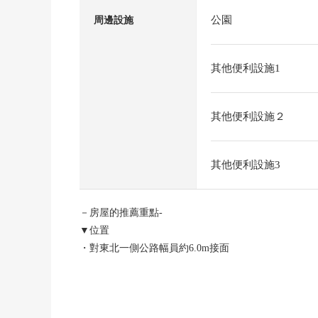
公園
周邊設施
其他便利設施1
其他便利設施２
其他便利設施3
－房屋的推薦重點-
▼位置
・對東北一側公路幅員約6.0m接面
・正面寬度是約14.8m的整形地
▼土地的特徴
・土地面積是約100.20坪的平地