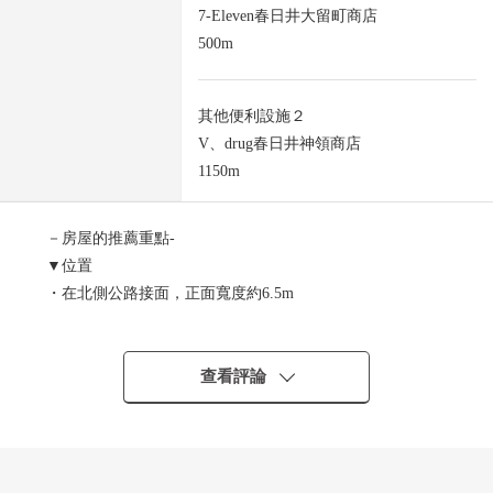
7-Eleven春日井大留町商店
500m
其他便利設施２
V、drug春日井神領商店
1150m
－房屋的推薦重點-
▼位置
・在北側公路接面，正面寬度約6.5m
・商業設施以及公共設施在周圍充實
▼土地的特徴
・土地面積約123.11平方公尺(約37.24坪)
查看評論
・現狀更地
・在有建築條件的土地，沒有
▼周邊環境
・超市以及診所是步行範圍以內