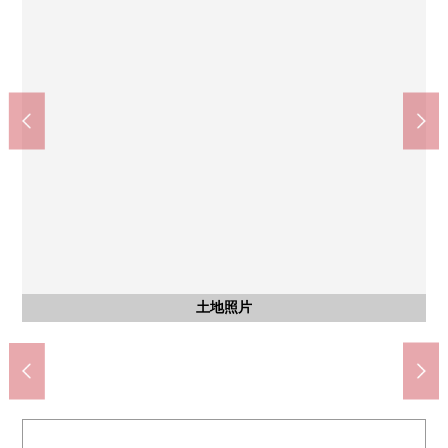
春日井市立出川小學(約1200m)
春日井市立南城中學(約2600m)
含有前面道路的外觀
步行15分鐘。
步行33分鐘。
土地照片
土地照片
土地照片
土地照片