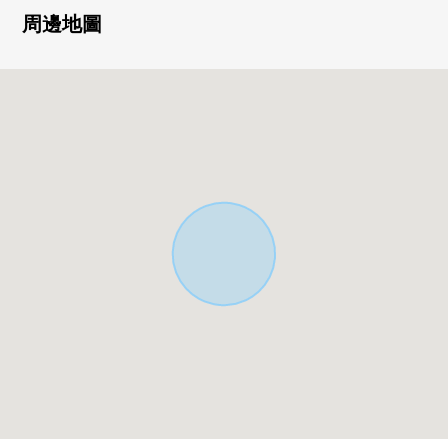
・生活便利性在成熟穩重的居住環境良好
周邊地圖
■ 在找想要的家方面給予幫助的━━━━━・・・
房屋的詳細、需討論是如感興趣,歡迎請隨時聯繫我們。