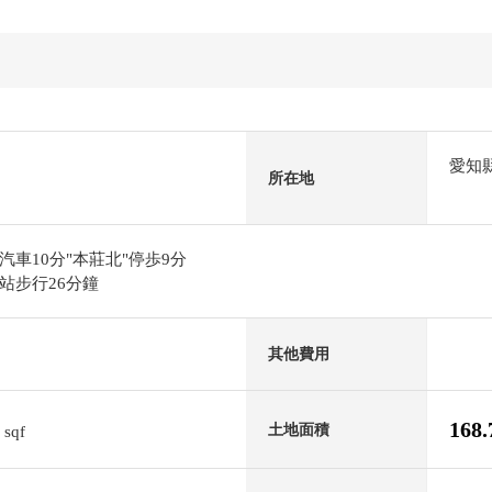
愛知
所在地
車10分"本莊北"停歩9分
站步行26分鐘
其他費用
5
168
土地面積
sqf