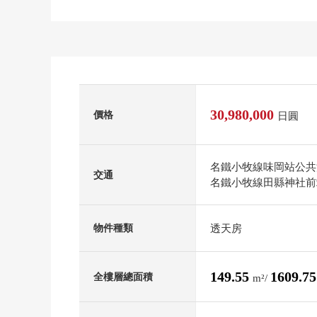
30,980,000
價格
日圓
名鐵小牧線味岡站公共汽
交通
名鐵小牧線田縣神社前
透天房
物件種類
149.55
1609.7
全樓層總面積
m²/