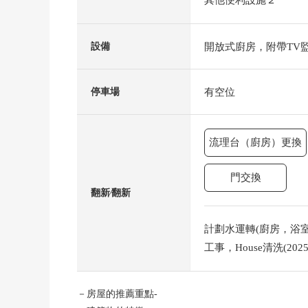
其他便利設施２
開放式廚房，附帶TV
設備
有空位
停車場
流理台（廚房）更換
門交換
翻新⁄翻新
計劃水運轉(廚房，浴室，
工事，House清洗(20
－房屋的推薦重點-