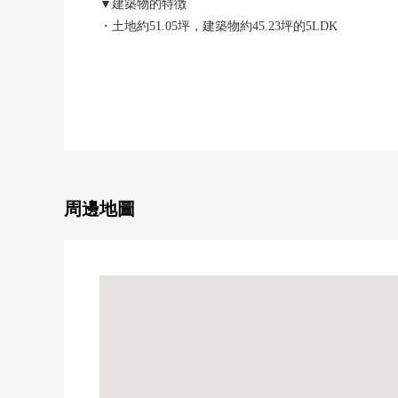
▼建築物的特徴
・土地約51.05坪，建築物約45.23坪的5LDK
・有停車位3台分鐘(出自車型的)
▼設備
・與家族的會話興奮起來的開放式廚房
・附帶能減輕家務的負擔的洗碗機
・也便於雨的日的洗衣的浴室暖氣換氣乾燥機的
・收藏嵌入式衣櫃，充實
周邊地圖
▼翻新內容(2025年2月實施)
・廚房·浴室·廁所、盥洗台、熱水器交換
・Cross換貼，增加層材張
・一部分門交換，照明器具交換
・外壁、屋頂塗抹
・TV監視器電話新貨
・白蟻防蟻工事，House清洗