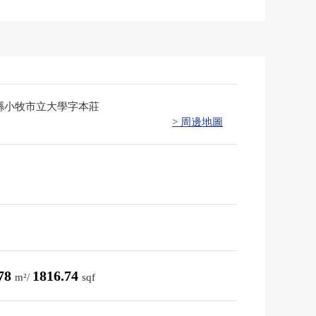
縣小牧市立大學字本莊
> 周邊地圖
.78
1816.74
m²/
sqf