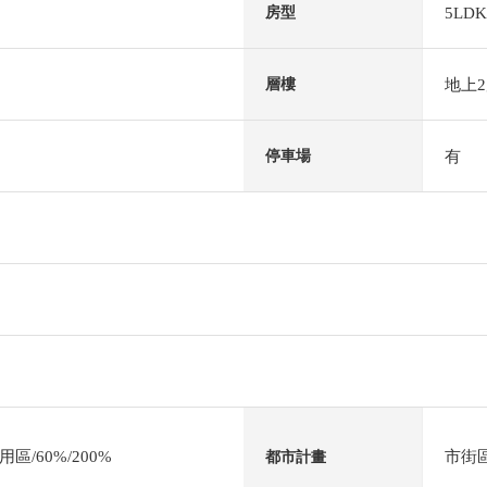
5LDK
房型
地上
層樓
有
停車場
/60%/200%
市街
都市計畫