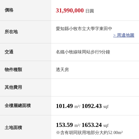
31,990,000
價格
日圓
愛知縣小牧市立大學字東田中
所在地
> 周邊地圖
交通
名鐵小牧線味岡站步行9分鐘
物件種類
透天房
其他費用
101.49
1092.43
全樓層總面積
m²/
sqf
153.59
1653.24
m²/
sqf
土地面積
※含有胡同狀用地部分大約52.00m²