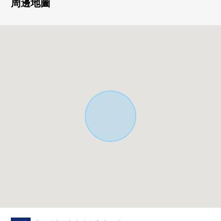
・通風明亮地好的所有房間2面采光
周邊地圖
▼設備
・與家族的會話興奮起來的開放式廚房
・也便於雨的日的洗衣的浴室暖氣換氣乾燥機的
・收藏嵌入式衣櫃，充實
▼周邊環境
・清靜的住宅地
・到味岡小學到約500m，味岡中學約650m
■ 在找想要的家方面給予幫助的━━━━━・・・
房屋的詳細、需討論是如感興趣,歡迎請隨時聯繫我們。