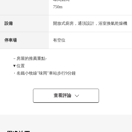
750m
設備
開放式廚房，通頂設計，浴室換氣乾燥機
停車場
有空位
－房屋的推薦重點-
▼位置
・名鐵小牧線"味岡"車站步行9分鐘
▼建築物的特徴
・木造2階建，建築面積約30.7坪的4LDK新建透天房
查看評論
・有停車位3台分鐘(出自車型的)
・約16.5張塌塌米采用機會提高天花板的LDK
・通頂設計有特徵的客廳飯廳
・培養交流的客廳樓梯