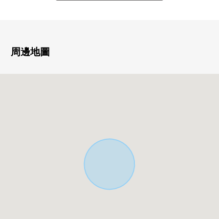
■建築面積80.18平方公尺
■能瞭望房間的開放式廚房使用
■在LDK地板暖氣
■朝南的內部陽台
■有全居室收納
周邊地圖
■約3.75張塌塌米閣樓
<充實的設備>
附帶TV監視器的內部對講機，浴室暖氣烘乾機，衝洗馬桶
座，地板下邊收納，24小時換氣，人感覺感應器，洗髮水
化妝台，基礎包裝施工方法，門口收納，凈水器從屬於的
組合廚房(人造大理石使用)，盥洗台，Low-E玻璃使用