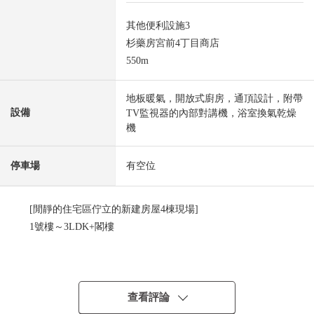
其他便利設施3
杉藥房宮前4丁目商店
550m
地板暖氣，開放式廚房，通頂設計，附帶
設備
TV監視器的內部對講機，浴室換氣乾燥
機
停車場
有空位
[閒靜的住宅區佇立的新建房屋4棟現場]
1號樓～3LDK+閣樓
■京王井之頭線"富士見丘"車站步行10分鐘
京王井之頭線"高井戶"車站步行13分鐘
■土地面積80.70平方公尺
查看評論