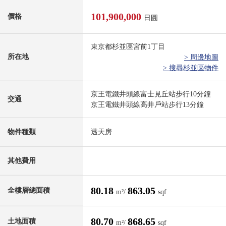
101,900,000
價格
日圓
東京都杉並區宮前1丁目
所在地
> 周邊地圖
> 搜尋杉並區物件
京王電鐵井頭線富士見丘站步行10分鐘
交通
京王電鐵井頭線高井戶站步行13分鐘
物件種類
透天房
其他費用
80.18
863.05
全樓層總面積
m²/
sqf
80.70
868.65
土地面積
m²/
sqf