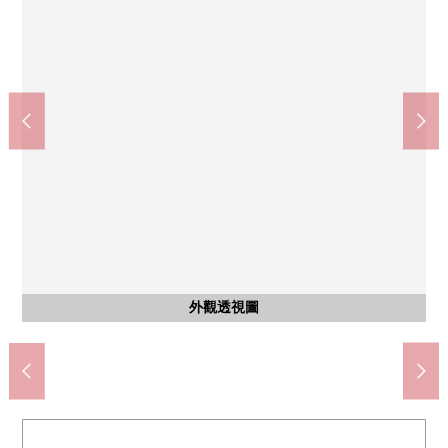
杉藥房宮前4丁目商店(約550m)
公共汽車
公共汽車
外觀
外觀
外觀
客廳
廚房
廚房
廚房
客廳
廁所
洗臉
門口
室內
廁所
室內
室內
室內
杉並區立久我山小學(約750m)
杉並區立宮前中學(約550m)
ＯＫ杉並宮前商店(約400m)
西友富士見丘商店(約670m)
高井戶西公園(約260m)
步行7分鐘。
外觀透視圖
外觀透視圖
無水箱馬桶
無水箱馬桶
組合廚房
組合廚房
廚房空間
整體衛浴
整體衛浴
西式房間
西式房間
西式房間
盥洗台
外觀
外觀
外觀
客廳
客廳
門口
閣樓