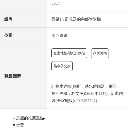
530m
設備
附帶TV監視器的內部對講機
位置
兩面道路
全室地板/壁紙的換貼
廁所更換
熱水器交換
翻新⁄翻新
計劃水運轉(廁所，熱水供應器，爐子，
抽油煙機，栓交換)(2025年11月) , 計劃內
裝(全室地板)(2025年11月)
－房屋的推薦重點-
▼位置