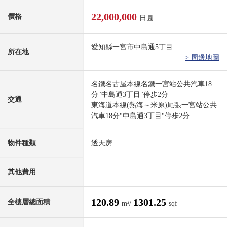
22,000,000
價格
日圓
愛知縣一宮市中島通5丁目
所在地
> 周邊地圖
名鐵名古屋本線名鐵一宮站公共汽車18
分"中島通3丁目"停歩2分
交通
東海道本線(熱海～米原)尾張一宮站公共
汽車18分"中島通3丁目"停歩2分
物件種類
透天房
其他費用
120.89
1301.25
全樓層總面積
m²/
sqf