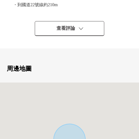
・到國道22號線約210m
・到名鐵公共汽車"中島通3丁目"停步行2分鐘
▼房屋的特徴
查看評論
・両面道路接道(東南一側道路，北西側道路接道)
・全居室超過6張塌塌米5LDK的房型
・為2面全居室開口部，通風良好
▼主要的翻新內容(2025年11月完成)
周邊地圖
・瓦斯爐，抽油煙機，廚房栓，熱水器交換
・廁所更換(1樓.2樓)
・更換壁紙
・張貼地板層瓷磚(LDK，2樓東北一側西式房間)
・得到靠墊層換貼(洗臉室，廁所)
・照明器具交換
▼周邊環境
・到Kanesue宮西店約1,200m