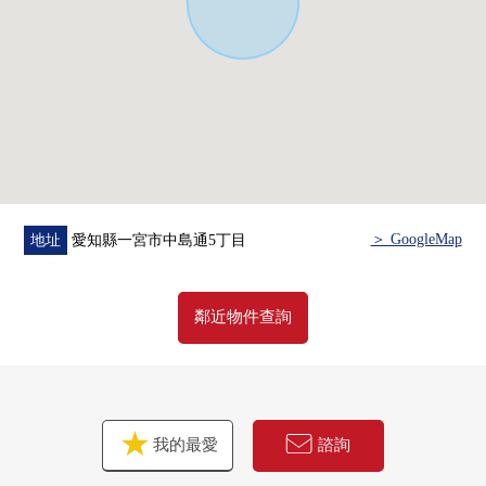
・到7-Eleven佐千原商店約450m
■在找想要的家方面給予幫助的━━━━━・・・
房屋的詳細、需討論是如感興趣,歡迎請隨時聯繫我們。
＞ GoogleMap
地址
愛知縣一宮市中島通5丁目
鄰近物件查詢
我的最愛
諮詢