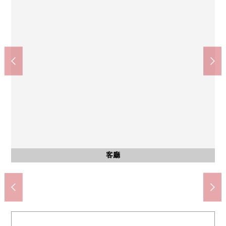
公共汽車
客廳
外觀
廚房
客廳
洗臉
廁所
室內
室內
室內
室內
室內
室內
室內
室內
室內
室內
廁所
門口
門口
陽台
外觀