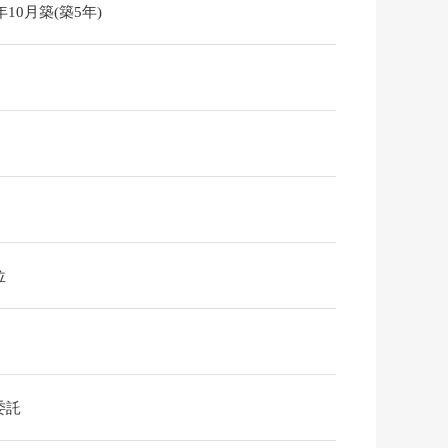
0年10月築(築5年)
位
委託