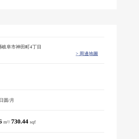
縣岐阜市神田町4丁目
> 周邊地圖
0日圆/月
86
730.44
m²/
sqf