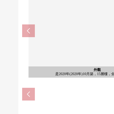
公共汽車
共有部分
共有部分
外觀
客廳
客廳
客廳
廚房
收納
廚房
室內
室內
門口
其他
是2020年(2020年)10月築，15層樓，全1
把3LDK改為2LDK，對LDK部
把3LDK改為2LDK，對LDK部
把3LDK改為2LDK，對LDK部
有食器洗淨乾燥機+垃圾處理器
是暖氣換氣乾燥機+霧有桑
廚房有固定的收納
有垃圾處理器
有固定的收納
北側西式房間
宅配保管櫃
共有部分
洗手台
洗臉
洗臉
廚房
收納
室內
收納
廁所
鞋櫃
風景
門口
陽台
大廳
大廳
大廳
信箱