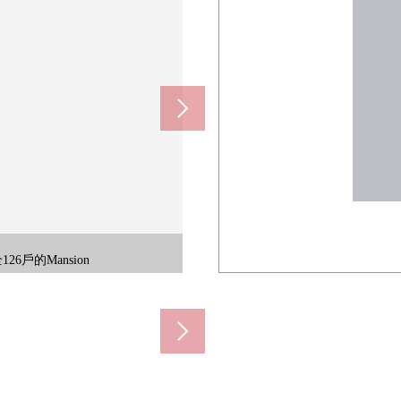
26戶的Mansion
分有地板暖氣
分有地板暖氣
分有地板暖氣
的組合廚房
拿房浴室