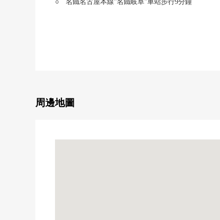
○ 名鐵名古屋本線"名鐵岐阜"車站步行9分鐘
JR東海道本線"岐阜"車站步行14分鐘
○ 2020年10月建築
○ 陽光、風景關於13樓部分良好
○ 私人使用面積67.86平方公尺2LDK
○ 寵物飼養可(有細則)
○ 用免持便攜機可以入口、門口解錠
○ 有灰塵射手服務
○ 約18.5張塌塌米LDK(有客餐廳一部分地板暖氣)
周邊地圖
○ 在開放式廚房有洗碗機、垃圾處理器
○ 門口有鞋櫃
○ 在洗臉室有毛巾收納處
○ 南向曝光面陽台有洗手台
0 House清洗已經(2026年6月完畢)