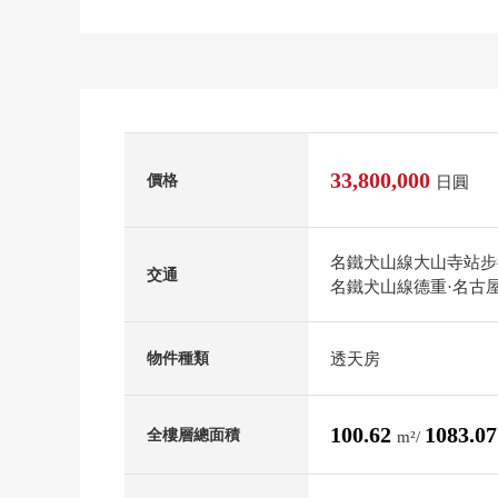
33,800,000
價格
日圓
名鐵犬山線大山寺站步
交通
名鐵犬山線德重·名古
透天房
物件種類
100.62
1083.0
全樓層總面積
m²/