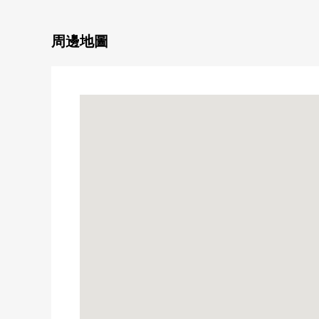
・ 收納力的高的嵌入式衣櫃的
■ 在找想要的家方面給予幫助的━━━━━・・・
周邊地圖
房屋的詳細、需討論是如感興趣,歡迎請隨時聯繫我們