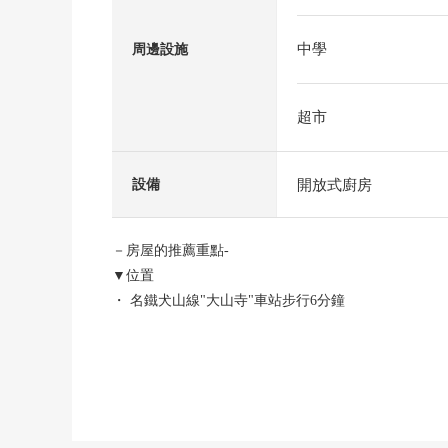
中學
周邊設施
超市
開放式廚房
設備
－房屋的推薦重點-
▼位置
・ 名鐵犬山線"大山寺"車站步行6分鐘
▼建築物的特徴
・用地面積約41坪
▼房間的特徴
・ 容易把打掃換成的全室木地板式樣
▼設備