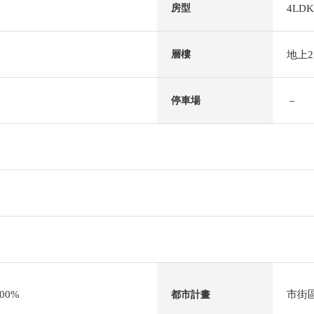
4LDK
房型
地上
層樓
－
停車場
00%
市街
都市計畫