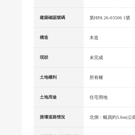
第HPA 26-03506 1號
建築確認號碼
木造
構造
未完成
現狀
所有權
土地權利
住宅用地
土地用途
北側：幅員約5.6m(公路
接壤道路情況