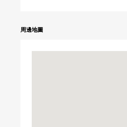
・容易在約15.0張塌塌米LDK的4LDK使用的房型
・有客廳能瞭望的開放式廚房+地板下邊收納
・在全居室朝南亮的室內
・各居室有存儲空間
周邊地圖
・南側有陽台
・能停並列的2台(出自※車型的)
▼設備
・24小時換氣系統錄用
■ 在找想要的家方面給予幫助的━━━━━・・・
房屋的詳細、需討論是如感興趣,歡迎請隨時聯繫我們