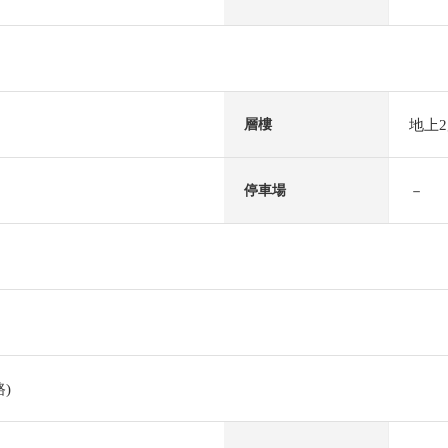
地上
層樓
－
停車場
)