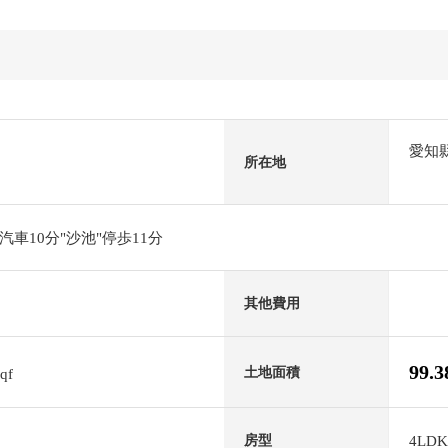
愛知
所在地
車10分"沙池"停歩11分
其他費用
99.
土地面積
sqf
4LDK
房型