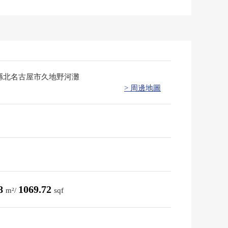
縣北名古屋市久地野河灘
> 周邊地圖
38
1069.72
m²/
sqf