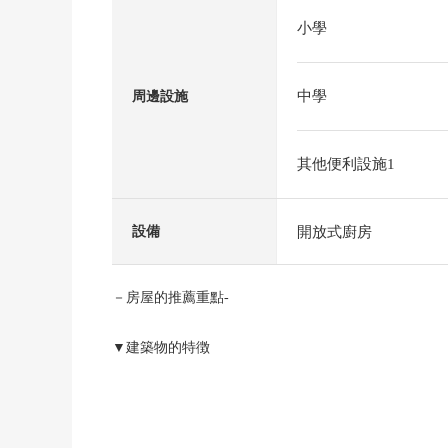
小學
中學
周邊設施
其他便利設施1
開放式廚房
設備
－房屋的推薦重點-
▼建築物的特徴
・用地面積約30坪的新建透天房
・有開放在采光、通風之前的感覺的角地
▼房間的特徴