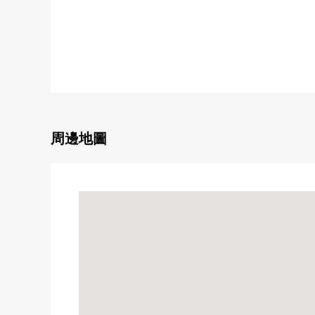
・約17.2張塌塌米LDK為朝南亮的空間
・浴室有窗，容易把換氣換成的配置
・在廚房設置餐具室，確保收納力
■ 在找想要的家方面給予幫助的━━━━━・・・
房屋的詳細、需討論是如感興趣,歡迎請隨時聯繫我們
周邊地圖