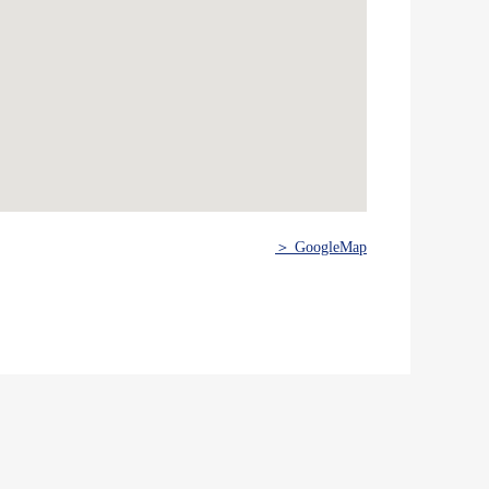
＞ GoogleMap