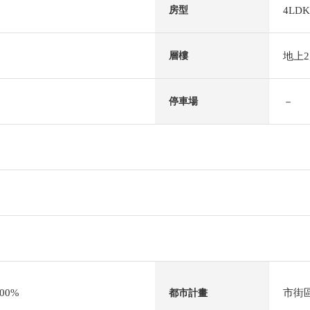
4LDK
房型
地上
層樓
－
停車場
00%
市街
都市計畫