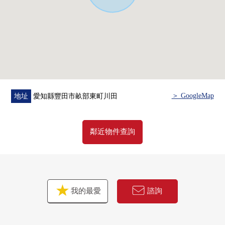
房屋的詳細、需討論是如感興趣,歡迎請隨時聯繫我們。
＞ GoogleMap
地址
愛知縣豐田市畝部東町川田
鄰近物件查詢
我的最愛
諮詢