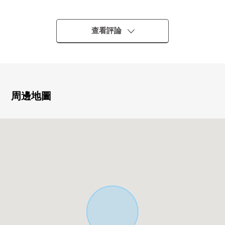
・壟部小學步行18分鐘(約1300m)
・上鄉中學步行27分鐘(約2200m)
▼建築物的特徴
查看評論
・有停車位2台分鐘(出自車型的)
・能抵抗地震的較好的基礎
・在住宅性能評價聽寫利益濟，6項目取得最高等級
▼房間的特徴
・約16張塌塌米LDK在朝南西明亮地是開放對象
周邊地圖
・約6張塌塌米西式房間，收納也在1樓充實
・2樓在約7.2張塌塌米西式房間是嵌入式衣櫃
・有所有房間收納，容易使用的4LDK的房型
▼設備
・浴室烘乾機，凈水器，Pair玻璃使用
・用有監視器的內部對講機安心的安全
▼周邊環境
・在閒靜的住宅區適應育兒的環境
・超市以及醫療設施也在步行範圍以內便利
■ 在找想要的家方面給予幫助的━━━━━・・・