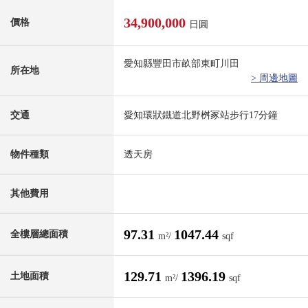
34,900,000
價格
日圓
愛知縣豐田市畝部東町川田
所在地
> 周邊地圖
交通
愛知環狀鐵道北野桝冢站步行17分鐘
物件種類
透天房
其他費用
97.31
1047.44
全樓層總面積
m²/
sqf
129.71
1396.19
土地面積
m²/
sqf