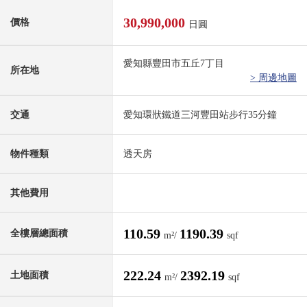
30,990,000
價格
日圓
愛知縣豐田市五丘7丁目
所在地
> 周邊地圖
交通
愛知環狀鐵道三河豐田站步行35分鐘
物件種類
透天房
其他費用
110.59
1190.39
全樓層總面積
m²/
sqf
222.24
2392.19
土地面積
m²/
sqf