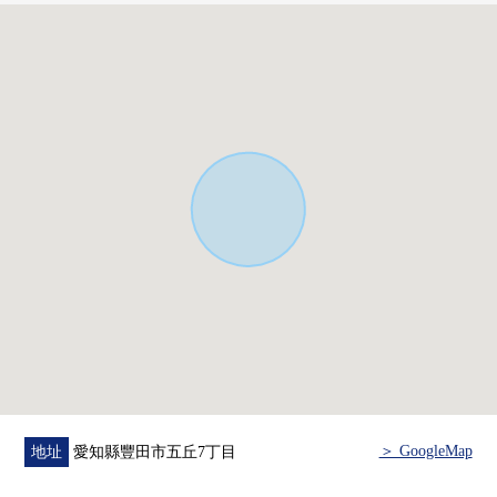
・陽光在所有房間2面采光，朝南良好
・與家族的會話擴展到的開放式廚房
・有窗的亮的浴室、洗臉室
▼翻新內容(2026年3月完成)
・廚房新貨、廁所新貨、盥洗台新貨
・停車場增設、Cross張替換、爐子新貨
・張貼層瓷磚，得到草席面替換、拉門換貼
・得到隔扇換貼，得到紗門換貼，清洗室內
・白蟻點檢、一部分門交換
▼周邊環境
・全家便利店步行6分鐘(約450m)
・古井醫院步行27分鐘(約2,100m)
・藥品杉山步行28分鐘(約2,200m)
・在閒靜的住宅區適應育兒環境
＞ GoogleMap
地址
愛知縣豐田市五丘7丁目
■ 在找想要的家方面給予幫助的━━━━━・・・