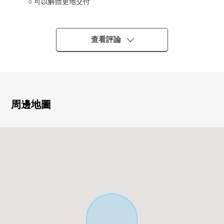
○ 可以解體更地交付
○ 亮的陽光插進去的東南一側、東面道路的角地
○ 土地面積約73.13坪
○ 正面寬度東南一側約16.3m
查看評論
○ 前面道路幅員約6.0m
○ 在有建築條件的土地，沒有。
能在喜歡的House廠商建造。
周邊地圖