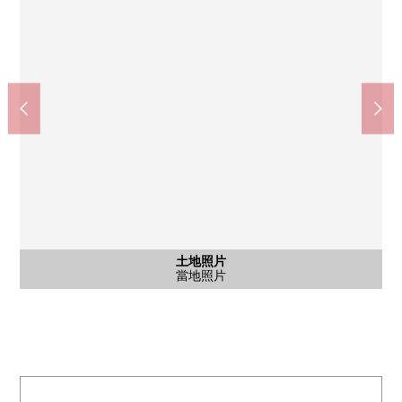
含有前面道路的外觀
土地照片
石頭ka淺灘小學(約350m)
大府西中學校(約1600m)
當地照片
前面道路