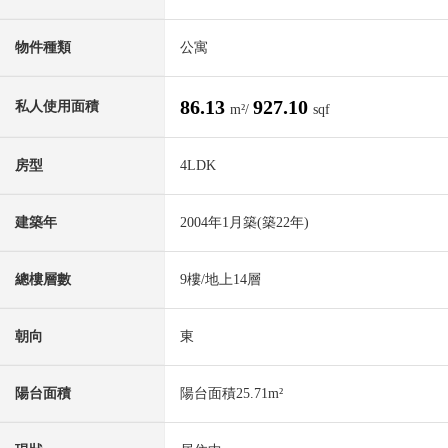
物件種類
公寓
86.13
927.10
私人使用面積
m²/
sqf
房型
4LDK
建築年
2004年1月築(築22年)
總樓層數
9樓/地上14層
朝向
東
陽台面積
陽台面積25.71m²