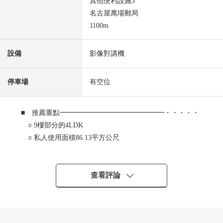
其他便利設施3
名古屋萬場郵局
1100m
設備
影像對講機
停車場
有空位
■ 推薦重點━━━━━━━━━━━━━━━・・・・・
○ 9樓部分的4LDK
○ 私人使用面積86.13平方公尺
○ 東面、西側的兩面派陽台
○ 防盜門
○ 從屬於凹室
查看評論
○ 用地裡面的停車場1台繼承可(每月費用6,000日圆)