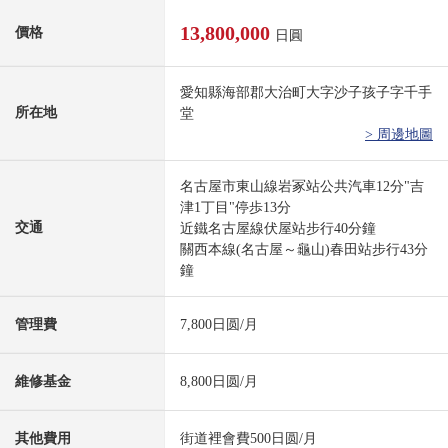
13,800,000
價格
日圓
愛知縣海部郡大治町大字沙子孩子字千手
所在地
堂
> 周邊地圖
名古屋市東山線岩冢站公共汽車12分"吉
津1丁目"停歩13分
交通
近鐵名古屋線伏屋站步行40分鐘
關西本線(名古屋～龜山)春田站步行43分
鐘
管理費
7,800日圆/月
維修基金
8,800日圆/月
其他費用
街道裡會費500日圆/月