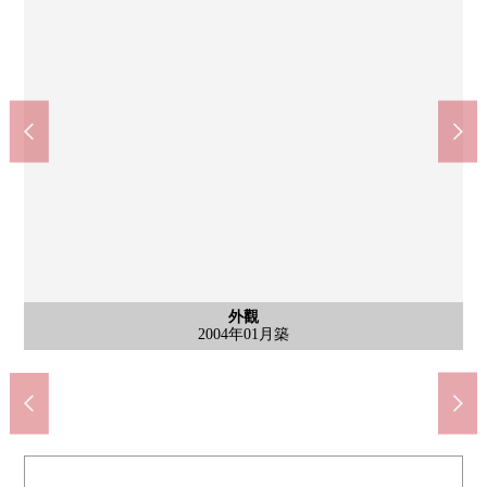
AOKI超級市場大治南店(約1200m)
大治町立大治南小學(約910m)
大治町立大治中學(約1900m)
其他當地
停車場
外觀
外觀
卧室
卧室
卧室
洗臉
廁所
入口
大廳
外觀
外觀
西北一側約6.3張塌塌米西式房間
西南一側約5.1張塌塌米西式房間
禮貌地使用室內
2004年01月築
腳踏車停放處
步行15分鐘。
步行12分鐘。
步行24分鐘。
平面停車場
地上14層
防盜門的
盥洗台
廁所
陽台
入口
外觀
外觀