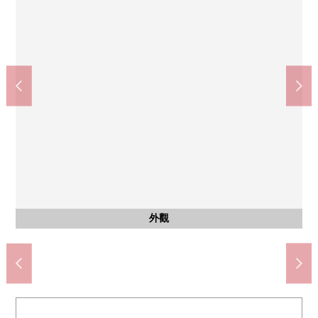
AOKI超級市場一色新町商店(約490m)
名古屋市立助光中學(約130m)
名古屋助光郵局(約270m)
含有前面道路的外觀
含有前面道路的外觀
外觀
外觀
外觀