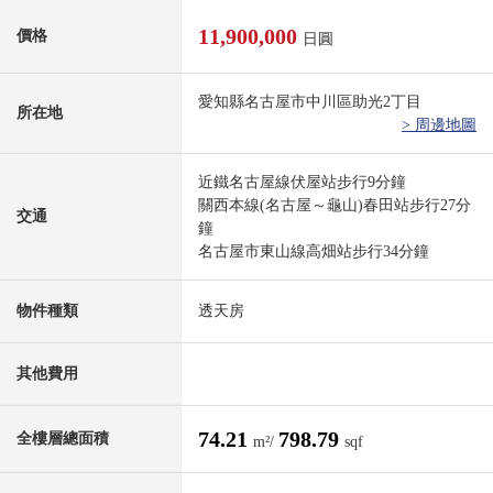
11,900,000
價格
日圓
愛知縣名古屋市中川區助光2丁目
所在地
> 周邊地圖
近鐵名古屋線伏屋站步行9分鐘
關西本線(名古屋～龜山)春田站步行27分
交通
鐘
名古屋市東山線高畑站步行34分鐘
物件種類
透天房
其他費用
74.21
798.79
全樓層總面積
m²/
sqf