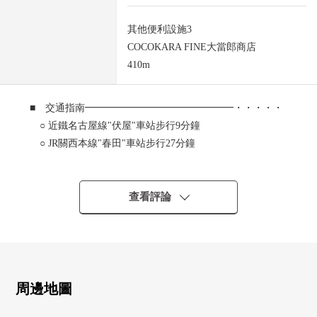
其他便利設施3
COCOKARA FINE大當郎商店
410m
■ 交通指南━━━━━━━━━━━━━━━・・・・・
○ 近鐵名古屋線"伏屋"車站步行9分鐘
○ JR關西本線"春田"車站步行27分鐘
○ 地鐵東山線"高畑"車站步行34分鐘
查看評論
■ 推薦重點━━━━━━━━━━━━━━━・・・・・
○ 木造2樓核算的3LDK
○ 土地面積：約32.14坪
○ 建築面積：約22.44坪
○ 停車位有(出自車型的)
周邊地圖