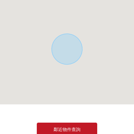
室
。
鄰近物件查詢