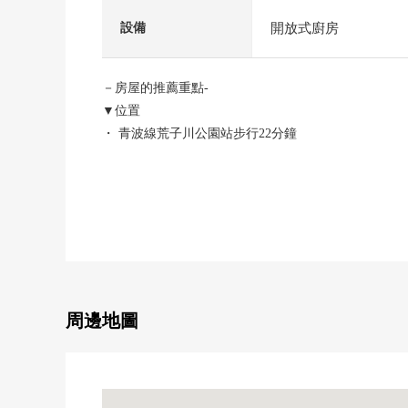
開放式廚房
設備
－房屋的推薦重點-
▼位置
・ 青波線荒子川公園站步行22分鐘
・ 青波線碼頭北車站步行30分鐘
▼建築物的特徴
・ 2021年築的築淺物件
・ 有汽車空間2台分鐘(出自2台分鐘車型的)
▼房間的特徴
・ 有開放感覺的客廳飯廳
周邊地圖
・ 約19.0張塌塌米寬鬆的LDK
・ 能在院子享受園藝以及乙烯樹脂遊泳池
・ 培養交流的客廳樓梯有的間取