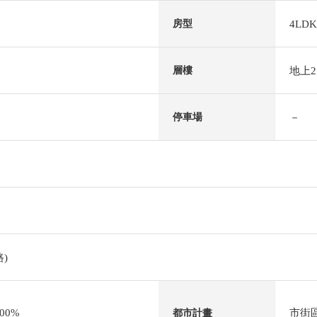
4LDK
房型
地上
層樓
－
停車場
)
00%
市街
都市計畫