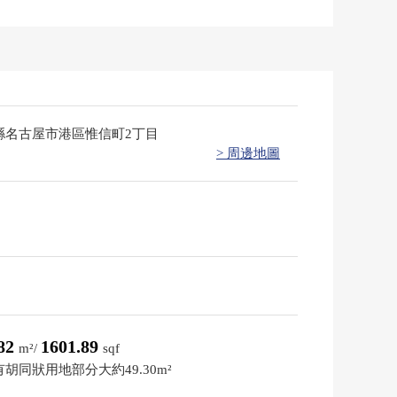
縣名古屋市港區惟信町2丁目
> 周邊地圖
.82
1601.89
m²/
sqf
胡同狀用地部分大約49.30m²