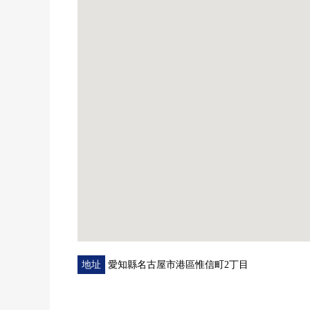
▼設備
・ 與家族的會話興奮起來的開放式廚房
・ 從屬於便於調料的存貨以及應急食品的收藏的餐具
・ 1.2樓有廁所
・ 有地板下邊儲藏室
・ 收藏各居室壁櫥，充實
・ 南向曝光面陽台
▼周邊環境
・到高木小學約830m
・到寶神中學約2100m
■ 在找想要的家方面給予幫助的━━━━━・・・
房屋的詳細、需討論是如感興趣,歡迎請隨時聯繫我們
地址
愛知縣名古屋市港區惟信町2丁目