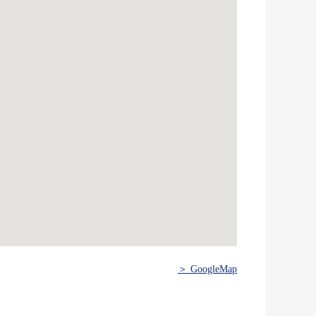
＞ GoogleMap