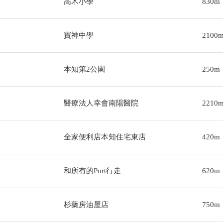
高木小學
830m
寶神中學
2100
本知第2公園
250m
醫療法人幸會南陽醫院
2210
全家便利店本知住宅東店
420m
和所有的Port行走
620m
杉藥房油屋店
750m