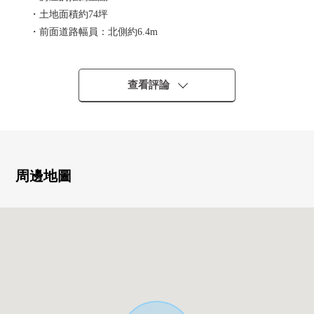
・土地面積約74坪
・前面道路幅員：北側約6.4m
・正面寬度：約10.9m
・整形地
・不是有建築條件的土地
查看評論
・能在喜歡的House廠商建造
■ 在找想要的家方面給予幫助的━━━━━・・・
房屋的詳細、需討論是如感興趣,歡迎請隨時聯繫我們。
周邊地圖