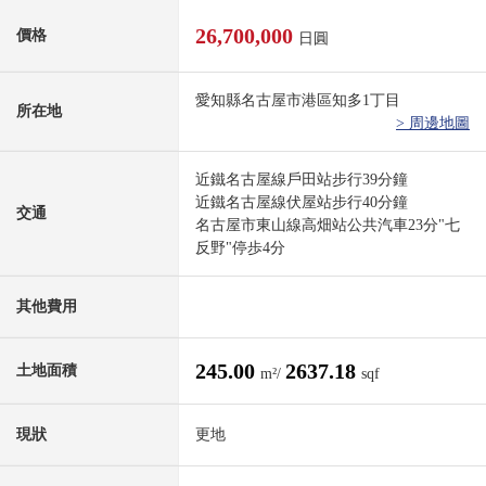
26,700,000
價格
日圓
愛知縣名古屋市港區知多1丁目
所在地
> 周邊地圖
近鐵名古屋線戶田站步行39分鐘
近鐵名古屋線伏屋站步行40分鐘
交通
名古屋市東山線高畑站公共汽車23分"七
反野"停歩4分
其他費用
245.00
2637.18
土地面積
m²/
sqf
現狀
更地