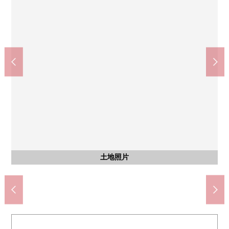
永旺夢樂城名古屋茶館(約1400m)
AEON南陽商店(約900m)
含有前面道路的外觀
含有前面道路的外觀
福田小學(約280m)
南陽中學(約870m)
土地照片
土地照片
土地照片
土地照片
土地照片