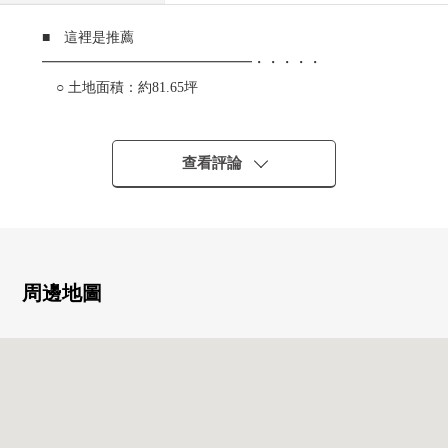
■ 這裡是推薦
━━━━━━━━━━━━━━━・・・・・
○ 土地面積：約81.65坪
○ 正面寬度：約9.8m
○ 沒有建築條件…能在喜歡的House廠商、建築公司建造
查看評論
周邊地圖