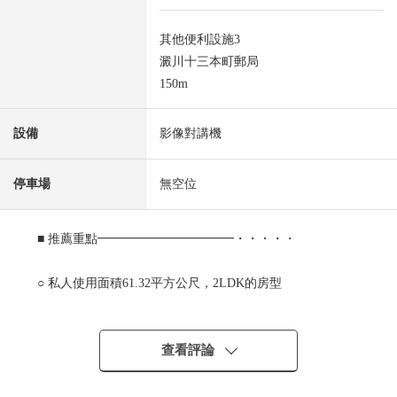
其他便利設施3
澱川十三本町郵局
150m
設備
影像對講機
停車場
無空位
■ 推薦重點━━━━━━━━━━━・・・・・
○ 私人使用面積61.32平方公尺，2LDK的房型
○ 11層的7樓部分，朝南的採光房
0 寬敞的13.5張塌塌米LDK
查看評論
■ 翻新內容(2026年2月翻新已經)