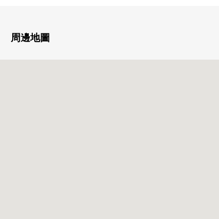
0新製
・組合廚房·廚房面板·整體衛浴
・盥洗台、洗衣麵包·廁所、熱水供應器
周邊地圖
・監視器電話、門
0張替
・Cross(所有房間)、層瓷磚、CF、紗門
■ 房屋的詳細負責：請到平田(hirata)詢問。