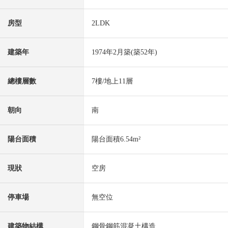
房型
2LDK
建築年
1974年2月築(築52年)
總樓層數
7樓/地上11層
朝向
南
陽台面積
陽台面積6.54m²
現狀
空房
停車場
無空位
建築物結構
鋼骨鋼筋混凝土構造