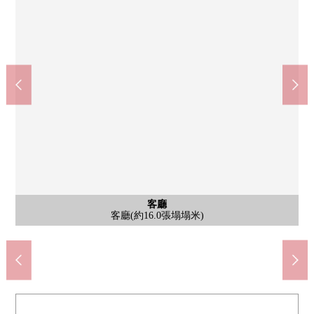
上新莊站(阪急京都本線)(約990m)
SUGI藥品上新莊商店(約1170m)
下新莊站(阪急千裡線)(約550m)
大阪市立下新莊小學(約590m)
大阪市立東澱中學(約1450m)
永存下新莊商店(約270m)
公共汽車
客廳
外觀
廚房
洗臉
廁所
收納
收納
門口
客廳
室內
室內
室內
陽台
風景
陽台
風景
外觀
其他
其他
入口
其他
其他
其他
西式房間(約4.5張塌塌米)
西式房間(約6.0張塌塌米)
西式房間(約6.0張塌塌米)
來自東北一側陽台的風景
步行4分鐘。步行13分鐘
步行8分鐘。步行8分鐘
客廳(約16.0張塌塌米)
客廳(約16.0張塌塌米)
來自西側陽台的風景
東北一側陽台
摩托車堆放處
腳踏車停放處
腳踏車停放處
步行12分鐘。
步行15分鐘。
步行19分鐘。
步行7分鐘。
公共汽車
西側陽台
集合郵筒
盥洗台
外觀
廚房
廁所
收納
鞋櫃
門口
外觀
入口
電梯