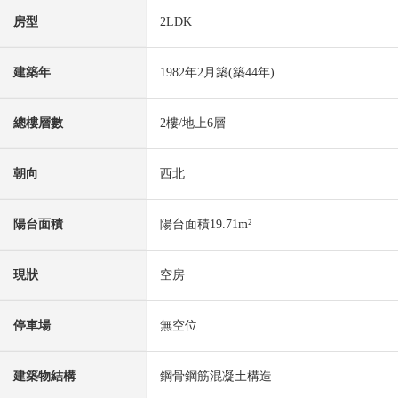
房型
2LDK
建築年
1982年2月築(築44年)
總樓層數
2樓/地上6層
朝向
西北
陽台面積
陽台面積19.71m²
現狀
空房
停車場
無空位
建築物結構
鋼骨鋼筋混凝土構造