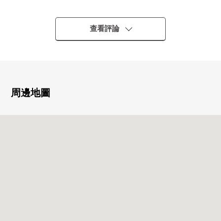
・阪急千裡線"下新莊"車站步行7分鐘
・阪急京都線"上新莊"車站步行12分鐘
○ 私人使用面積63.64平方公尺，2LDK的房型
查看評論
○ 陽光在第三版陽台良好
○ 通風關於西、西北、東北的3一方採光房良好
○ 附帶浴室烘乾機的浴室
○ 有全居室收納
周邊地圖
■ 翻新內容(2026年2月完
畢)━━━━━━━━━━・・・・・
○ 組合廚房交換
○ 整體衛浴交換
○ 盥洗台交換
○ 廁所更換
○ 門交換
○ 所有房間地板張替(LDK、西式房間、走廊)
○ CF張替(洗臉室、廁所)