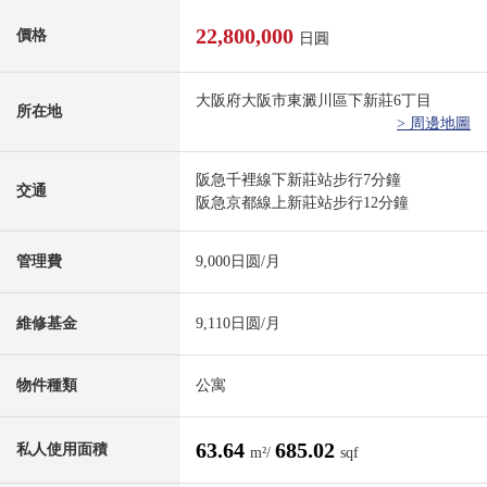
22,800,000
價格
日圓
大阪府大阪市東澱川區下新莊6丁目
所在地
> 周邊地圖
阪急千裡線下新莊站步行7分鐘
交通
阪急京都線上新莊站步行12分鐘
管理費
9,000日圆/月
維修基金
9,110日圆/月
物件種類
公寓
63.64
685.02
私人使用面積
m²/
sqf