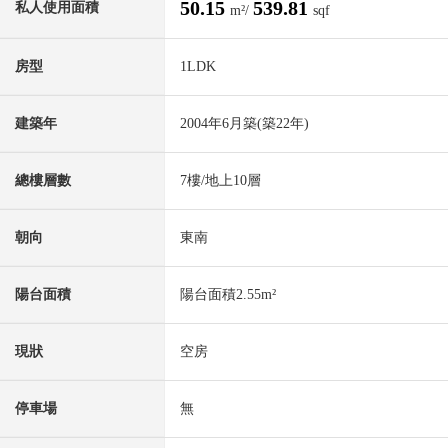
50.15
539.81
私人使用面積
m²/
sqf
房型
1LDK
建築年
2004年6月築(築22年)
總樓層數
7樓/地上10層
朝向
東南
陽台面積
陽台面積2.55m²
現狀
空房
停車場
無