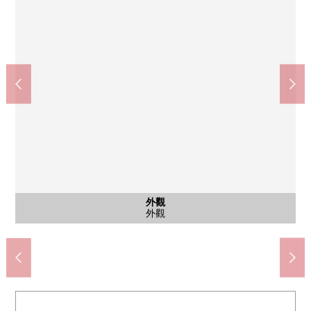
外觀
入口
外觀
入口
其他
其他
外觀
外觀
腳踏車停放處
宅配保管櫃
外觀
入口
外觀
入口
外觀
外觀