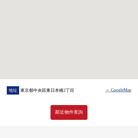
・盥洗台交換
・洗衣栓，防水洗衣機底座
・溫水衝洗功能在的廁所更換
・House清洗
▼位置
・都營淺草線"東日本橋"車站步行1分鐘
・都營新宿線"馬喰橫山"車站步行3分鐘
・JR總武線快速"馬喰町"車站步行4分鐘
■ 在找想要的家方面給予幫助的━━━━━・・・
＞ GoogleMap
地址
東京都中央區東日本橋2丁目
房屋的詳細、需討論是如感興趣,歡迎請隨時聯繫我們。
鄰近物件查詢