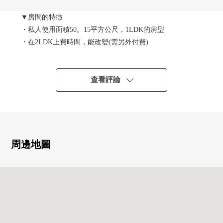
▼房間的特徴
・私人使用面積50。15平方公尺，1LDK的房型
・在2LDK上費時間，能改變(需另外付費)
・關於適合7樓部分東南的住戸，通風良好
・會話興奮起來的開放式廚房
查看評論
▼Mansion的特徴
・附帶TV監視器的防盜門系統
・在2025年已經大規模的修理工程實施
・宅配保管櫃有
・寵物飼養可(飼養有細則)
周邊地圖
▼翻新內容(打算在2026年6月上旬完成)
・Cross·地板換貼
・門交換
・組合廚房交換
・整體衛浴交換