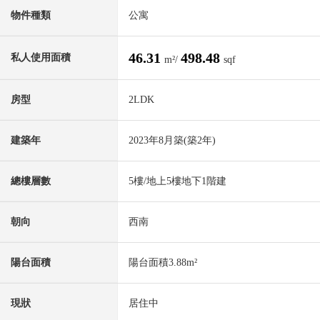
物件種類
公寓
46.31
498.48
私人使用面積
m²/
sqf
房型
2LDK
建築年
2023年8月築(築2年)
總樓層數
5樓/地上5樓地下1階建
朝向
西南
陽台面積
陽台面積3.88m²
現狀
居住中