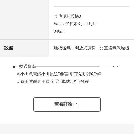
其他便利設施3
Welcia代代木3丁目商店
340m
設備
地板暖氣，開放式廚房，浴室換氣乾燥機
■ 交通指南━━━━━━━━━━━━━━━・・・・・
○ 小田急電鐵小田原線"參宮橋"車站步行6分鐘
○ 京王電鐵京王線"初台"車站步行7分鐘
■ Open Residencia代代木參宮橋
━━━━━━━━━━━━━━━・・・・・
查看評論
○ 2023年8月築
○ 代代木4丁目Adress，閒靜的住宅區
○ 能利用2車站2線路
○ 采用安心的三倍安全