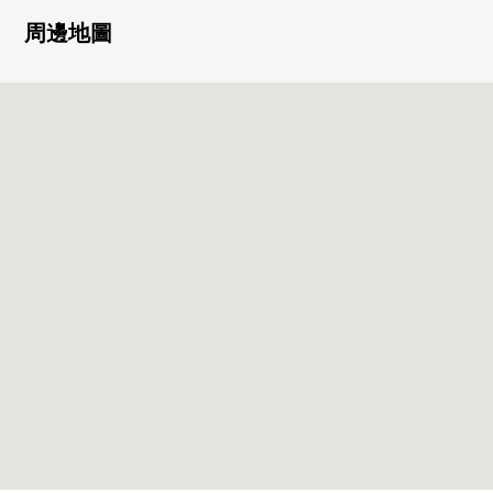
○ 宅配保管櫃有
周邊地圖
○ 監視照相機
○ 可飼養寵物（有規定）
■ 推薦重點━━━━━━━━━━━━━━━・・・・・
○ 為頂樓，光照、風景良好
○ 東南、西南、西北採光房
○ 從客廳(東南一側)，希望代代木公園、明治神宮的綠的
開放性的風景
○ 走廊、洗手間、廁所的床鋪是有高級感的用瓦蓋
○ 約9.66平方公尺的屋頂陽台
○ 頂樓無隣接住戸的1層2家設計安靜，并且可以度過
○ 有地板暖氣(客廳·餐廳部分)
○ 在廚房，洗碗機，1具凈水器型栓
○ 在浴室，浴室換氣乾燥暖氣時機、噴霧桑拿浴功能有