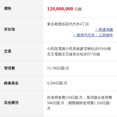
120,000,000
價格
日圓
東京都澀谷區代代木4丁目
所在地
> 周邊地圖
> 搜尋代代木・上原物件
小田急電鐵小田原線參宮橋站步行6分鐘
交通
京王電鐵京王線初台站步行7分鐘
管理費
15,700日圆/月
維修基金
4,200日圆/月
街道裡會費150日圆/月，屋頂陽台使用費
其他費用
500日圆/月，網際網路使用費1,320日圆/
月