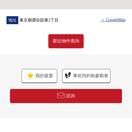
房屋的詳細、需討論是如感興趣,歡迎請隨時聯繫我們。
＞ GoogleMap
地址
東京都澀谷區東2丁目
鄰近物件查詢
我的最愛
事前預約制參觀會
諮詢