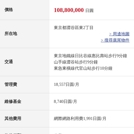
108,800,000
價格
日圓
東京都澀谷區東2丁目
所在地
> 周邊地圖
> 搜尋廣尾物件
東京地鐵線日比谷線惠比壽站步行9分鐘
交通
山手線澀谷站步行9分鐘
東急東橫線代官山站步行10分鐘
管理費
18,557日圆/月
維修基金
8,740日圆/月
其他費用
網際網路利用費1,991日圆/月