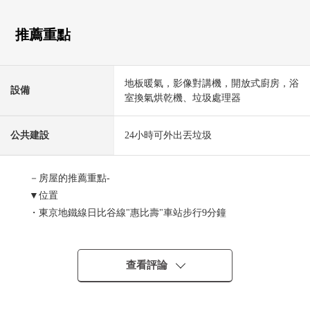
推薦重點
地板暖氣，影像對講機，開放式廚房，浴
設備
室換氣烘乾機、垃圾處理器
公共建設
24小時可外出丟垃圾
－房屋的推薦重點-
▼位置
・東京地鐵線日比谷線"惠比壽"車站步行9分鐘
・JR山手線"澀谷"車站步行9分鐘
・東急東橫線"代官山"車站步行10分鐘
查看評論
▼Mansion的特徴
・2025年7月完成，築後未入居