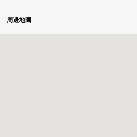
・采用制震構造的Mansion
・有來客時便利的TV監視器的內部對講機
・防盜門、監視照相機豐富的安全系統
周邊地圖
・寵物飼養可(有飼養細則)
・行李能在整個外出裡收到的宅配保管櫃的
・使澀谷，惠比壽，代官山當做生活圈的位置
・幾個3車站線路作為能使用的便利的位置
▼房間的特徴
・約31.34平方公尺，1DLK的房型
・用全室木地板式樣安靜的氣氛的裝修
・能瞭望室內的樣子的櫃台廚房
・能處理廚房垃圾的垃圾處理器在的廚房
・也便於雨的日的洗衣的浴室換氣乾燥機的
・到冷的日，也熱腳下的地板暖氣設置(客餐廳，西式房間)
■ 在找想要的家方面給予幫助的━━━━━・・・