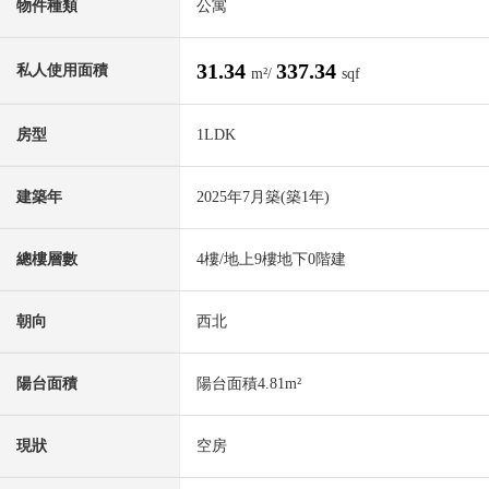
物件種類
公寓
31.34
337.34
私人使用面積
m²/
sqf
房型
1LDK
建築年
2025年7月築(築1年)
總樓層數
4樓/地上9樓地下0階建
朝向
西北
陽台面積
陽台面積4.81m²
現狀
空房