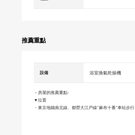
推薦重點
浴室換氣乾燥機
設備
－房屋的推薦重點-
▼位置
・東京地鐵南北線、都營大江戶線"麻布十番"車站步行
▼特徴
・適合2樓部分，東×北的採光房