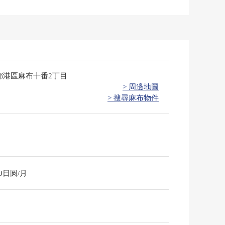
都港區麻布十番2丁目
> 周邊地圖
> 搜尋麻布物件
40日圆/月