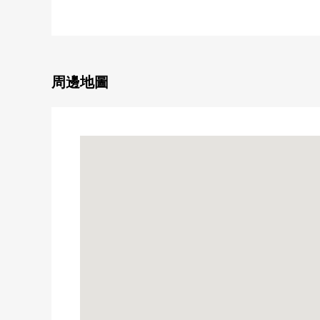
・私人使用面積47.13平方公尺，1DK型
・縮短要洗的東西的時間，食器洗淨乾燥機的
・也便於雨的日的洗衣的浴室換氣乾燥機的
・1216尺寸的智能浴缸
・可飼養寵物（有規定）
周邊地圖
▼翻新內容(2025年9月實施)
・全室地板換貼
・門交換
・組合廚房交換(食器洗乾燥機付)
・浴室交換(附帶浴室烘乾機)
・廁所更換
■ 在找想要的家方面給予幫助的━━━━━・・・
房屋的詳細、需討論是如感興趣,歡迎請隨時聯繫我們