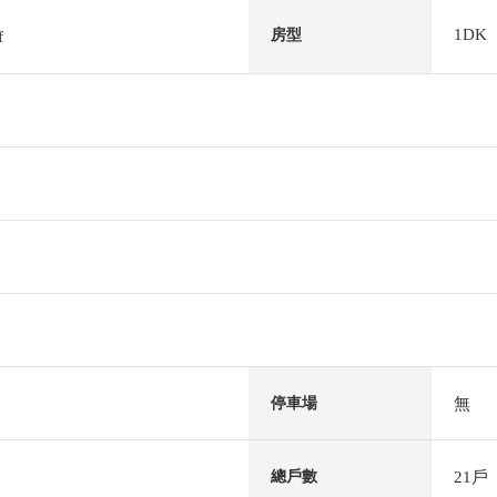
1DK
房型
f
無
停車場
21戶
總戶數