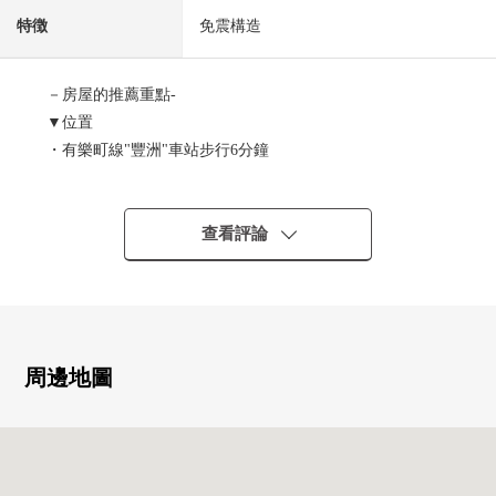
特徴
免震構造
－房屋的推薦重點-
▼位置
・有樂町線"豐洲"車站步行6分鐘
・百合鷗號"豐洲"車站步行9分鐘
▼Mansion的特徴
查看評論
・三井不動產Residential株式會社其他開發商
・免震構造Mansion
・有人24小時的管理體制(夜間警衛對應)
・可飼養寵物(飼養有細則)
・全部電化系統使用
周邊地圖
・在各層垃圾場地有(丟垃圾可24小時)
▼房間的特徴
・私人使用面積67.26平方公尺，2LDK+WIC的間取