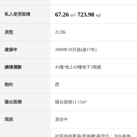
67.26
723.98
私人使用面積
m²/
sqf
房型
2LDK
建築年
2008年10月築(築17年)
總樓層數
41樓/地上43樓地下1階建
朝向
西
陽台面積
陽台面積11.11m²
現狀
居住中
社區內停車場(所有權)有空位：30台有每