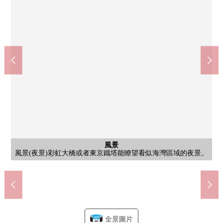
客廳
是作為陽光良好度的朝西，感覺好的空間。因為是容易把簡單的
公共汽車
客廳
客廳
廚房
風景
廚房
廁所
陽台
室內
門口
風景
風景
開放性的風景展現，廣泛地感到空(依據天氣好壞)。可以享用變化
從屬於食器洗乾燥機、1具凈水器型淋浴混合栓，魚烤烤爐。對洗
約11.11平方公尺的陽台。晴朗的日，一邊吃簡餐，一邊，觀察風
因為不在IH廚房使用火所以有小的孩子的家庭放心。有能把廚房
陽台采用清玻。作為動力的風景從室內展開，可以享用一邊對沙
即使放餐桌也很充裕，室內裝飾的寬度拓寬。※銷售價格不包括
裝修和家具的版面設計換成的長方形的空間所以好像能享受喜歡
具有浴室烘乾機，不在氣候以及時間段有關系，能使衣服乾燥。
具有溫水衝洗馬桶座，每天舒適地可以使用。有懸掛櫃子，把衛
有以白為基調的清潔感覺的門口。為具有門口收納能和感覺清醒
能廣泛瞭望街景的樣子。向西，并且得天獨厚擁有光照、通風的
走廊、各西式房間White的Cross和棕色的地板調和，是安靜的氣
因為位於41樓部分所以有開放感覺的風景是魅力。一邊在家裡
豐洲站(東京地鐵線有樂町線)(約420m)
Urban Dock La La Port豐洲(約640m)
豐洲站(百合鷗號臨海線)(約660m)
江東區立深川第5中學(約940m)
江東區立豐洲北小學(約80m)
共有部分
共有部分
共有部分
共有部分
共有部分
共有部分
共有部分
共有部分
共有部分
共有部分
共有部分
共有部分
共有部分
共有部分
共有部分
風景
外觀
其他
入口
風景(夜景)彩虹大橋或者東京鐵塔能瞭望看似海灣區域的夜景。
垃圾減少到的垃圾處理器，能對清潔保持洗滌槽。
在浴缸，難以在意水垢的白領被錄用。
收藏鞋或者傘，好像能減輕生活感。
有，一邊可以享受希望都心的風景。
發舒暢，一邊不過奢侈的風景。
照片中的家具、家電、供給品。
的風景(季節、依據天氣好壞)。
滌槽，搭載了垃圾處理器。
景的吧照射心情。
生紙收拾起來。
海灣區域的夜景
美術展覽室禮堂
的室內裝飾。
Garden休息室
入口手扶梯
屋頂展望台
宅配保管櫃
步行12分鐘
Sky休息室
Sky休息室
Sky休息室
Sky休息室
步行6分鐘
步行9分鐘
步行1分鐘
步行8分鐘
電梯間
休息室
健身房
健身房
兒童房
氛。
家。
外觀
入口
圖書
全景圖片