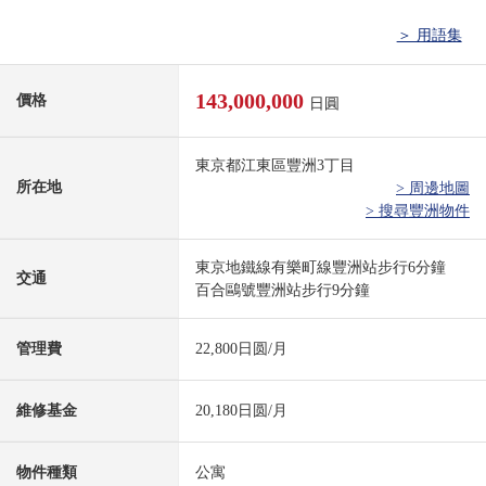
＞ 用語集
143,000,000
價格
日圓
東京都江東區豐洲3丁目
所在地
> 周邊地圖
> 搜尋豐洲物件
東京地鐵線有樂町線豐洲站步行6分鐘
交通
百合鷗號豐洲站步行9分鐘
管理費
22,800日圆/月
維修基金
20,180日圆/月
物件種類
公寓