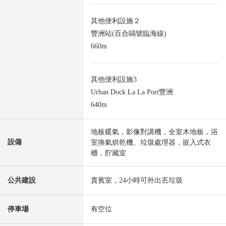
其他便利設施２
豐洲站(百合鷗號臨海線)
660m
其他便利設施3
Urban Dock La La Port豐洲
640m
地板暖氣，影像對講機，全室木地板，浴
設備
室換氣烘乾機、垃圾處理器，嵌入式衣
櫃，貯藏室
公共建設
貴賓室，24小時可外出丟垃圾
停車場
有空位