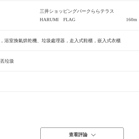
三井ショッピングパークららテラス
HARUMI FLAG
160m
，浴室換氣烘乾機、垃圾處理器，走入式鞋櫃，嵌入式衣櫃
出丟垃圾
查看評論