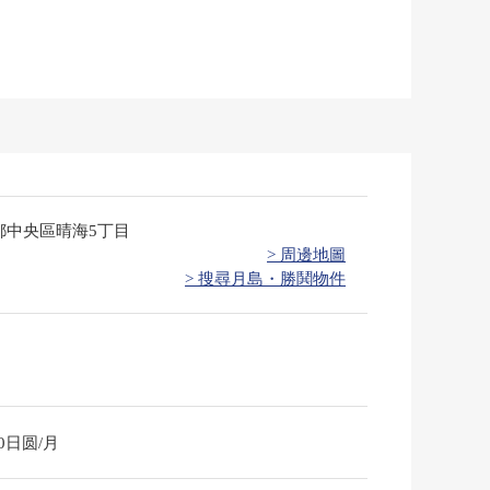
都中央區晴海5丁目
> 周邊地圖
> 搜尋月島・勝鬨物件
00日圆/月