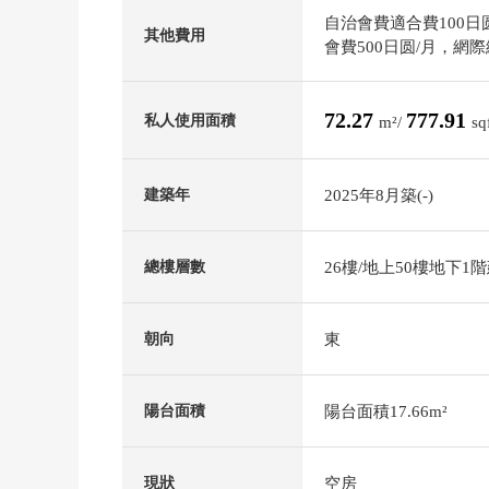
自治會費適合費100日圆/
其他費用
會費500日圆/月，網際網
72.27
777.91
私人使用面積
m²/
sq
2025年8月築(-)
建築年
26樓/地上50樓地下1
總樓層數
東
朝向
陽台面積17.66m²
陽台面積
空房
現狀