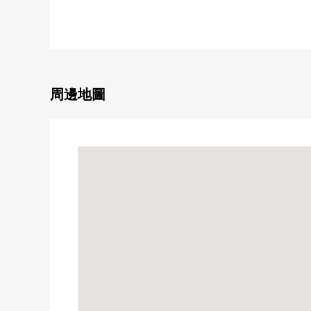
・ 共用走廊像飯店的內走廊設計
・ 各層垃圾站有(24時間扔垃圾可)
・ 雙重的地板、雙重天花板構造
・ 對窗，考慮絕熱性的Low-E復數層玻璃使用
・ 考慮斷熱性能和環境性能的無冷媒隔熱材料使用
・ 可飼養寵物（有規定）
周邊地圖
・ PARK VILLAGE"晴海碼頭公園"鄰接
・能到27樓使用停車的電梯
▼在全體HARUMI FLAG 51個地方共用設施(※部分收
▪ 派對房
(A棟1樓，F棟1樓，T棟2樓)
▪ 放鬆實驗室(B棟1樓)
▪ 貴賓室
(B棟1樓，C棟2樓，F棟1樓，T棟48樓)
▪ 圖書休息室(B棟1.2樓)
▪ 旗幟Core(C棟1樓)
▪ 兒童樂園區(C棟1樓，T棟2樓)
▪ 足浴休息室(D棟1樓)