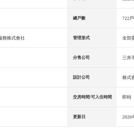
722戶
總戶數
al服務株式會社
全部
管理形式
三井不
分售公司
株式
設計公司
即時
交房時間/可入住時間
202
更新日