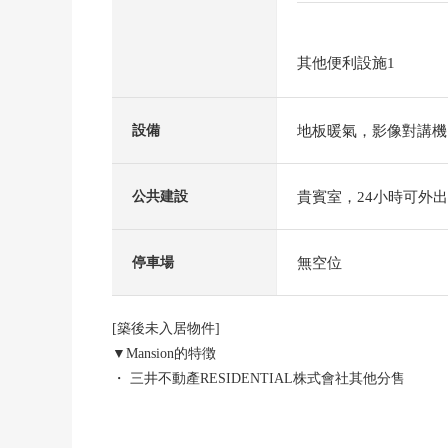
其他便利設施1
地板暖氣，影像對講機
設備
貴賓室，24小時可外
公共建設
無空位
停車場
[築後未入居物件]
▼Mansion的特徴
・ 三井不動產RESIDENTIAL株式會社其他分售
・ 三井住友建設株式會社施工
・ 總戶數722門