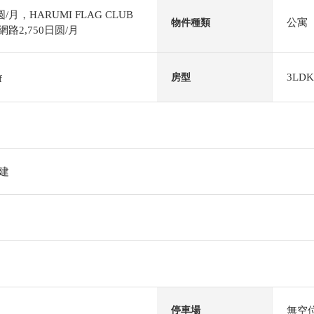
月，HARUMI FLAG CLUB
公寓
物件種類
路2,750日圆/月
3LDK
房型
f
階建
無空
停車場