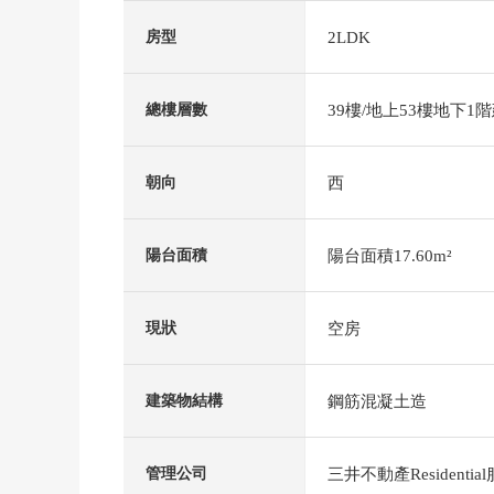
2LDK
房型
39樓/地上53樓地下1
總樓層數
西
朝向
陽台面積17.60m²
陽台面積
空房
現狀
鋼筋混凝土造
建築物結構
三井不動產Residenti
管理公司