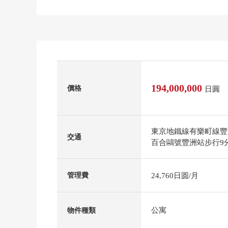
194,000,000
價格
日圓
東京地鐵線有樂町線豐
交通
百合鷗號豐洲站步行9
24,760日圆/月
管理費
公寓
物件種類