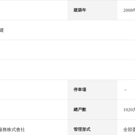
200
建築年
階建
－
停車場
1020
總戶數
al服務株式會社
全部
管理形式