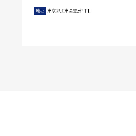
地址
東京都江東區豐洲2丁目
▼Mansion的特徴
・三井不動產Residential株式會社開發商Mansion
・采取制震構造，液態化對策(SAVE施工方法)，被采
・可飼養寵物(需要飼養細則)
・"Urban Dock La La Port豐洲"直達(地道直達)