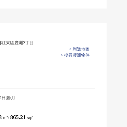
都江東區豐洲2丁目
> 周邊地圖
> 搜尋豐洲物件
50日圆/月
38
865.21
m²/
sqf