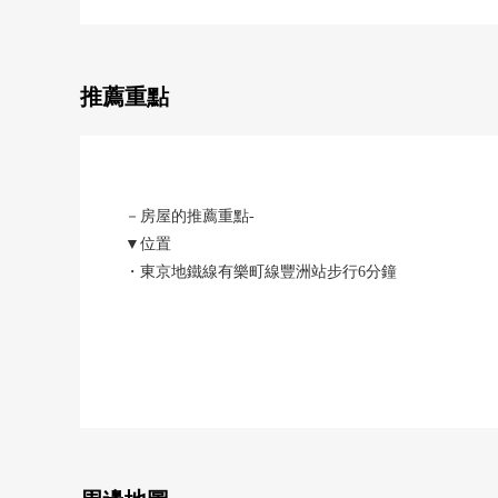
推薦重點
－房屋的推薦重點-
▼位置
・東京地鐵線有樂町線豐洲站步行6分鐘
・百合鷗號豐洲站步行9分鐘
▼房間的特徴
・三菱地所住宅的翻新Mansion
・私人使用面積80.38平方公尺，2LDK+2WIC
・適合39樓部分/西面的住戸
・從觀景浴缸看東京鐵塔的風景
・寬敞的約17.8張塌塌米LDK