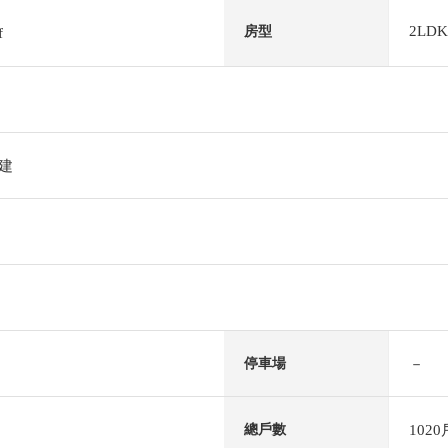
2LDK
房型
f
階建
－
停車場
1020
總戶數