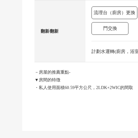
流理台（廚房）更換
門交換
翻新⁄翻新
計劃水運轉(廚房，浴室，
－房屋的推薦重點-
▼房間的特徴
・私人使用面積60.59平方公尺，2LDK+2WIC的間取
・38樓部分，朝北的住戸
・看晴空塔、東京鐵塔的風景
・家具附錄件
・各西式房間有嵌入式衣櫃
・整體衛浴(在浴室換氣乾燥機)