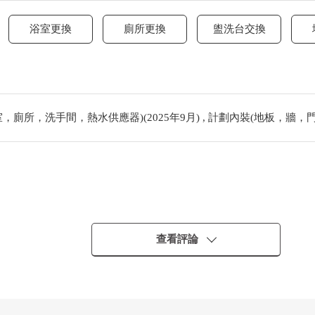
浴室更換
廁所更換
盥洗台交換
廁所，洗手間，熱水供應器)(2025年9月) , 計劃內裝(地板，牆，門)(
查看評論