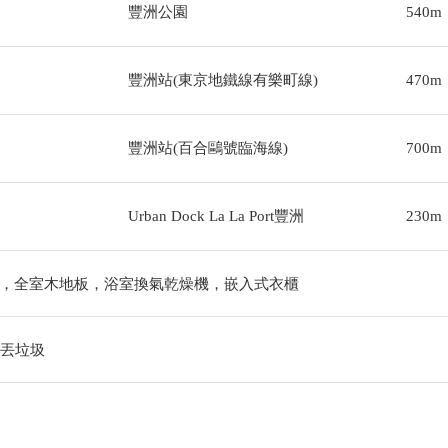
豐洲公園
540m
豐洲站(東京地鐵線有樂町線)
470m
豐洲站(百合鷗號臨海線)
700m
Urban Dock La La Port豐洲
230m
，全室木地板，浴室換氣乾燥機，嵌入式衣櫃
出丟垃圾