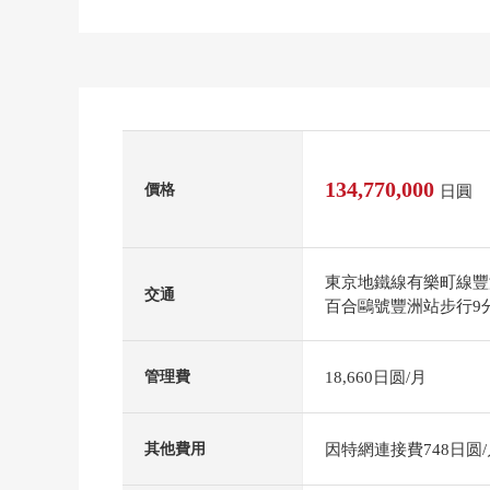
134,770,000
價格
日圓
東京地鐵線有樂町線豐
交通
百合鷗號豐洲站步行9
18,660日圆/月
管理費
因特網連接費748日圆/
其他費用