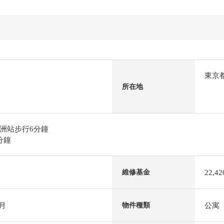
東京
所在地
洲站步行6分鐘
分鐘
22,4
維修基金
月
公寓
物件種類