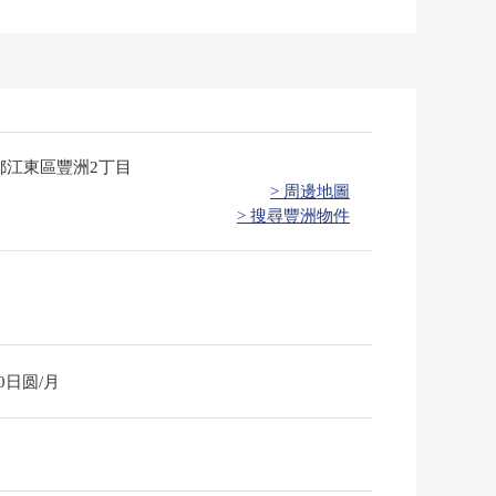
都江東區豐洲2丁目
> 周邊地圖
> 搜尋豐洲物件
20日圆/月