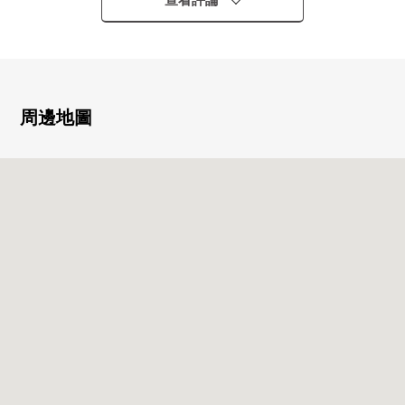
查看評論
▼Mansion的特徴
○有桑拿房的大浴場、基岩浴有
○寵物飼養可(飼養有規定)
○gurumingurumu有
○屋頂庭園、BBQ角有
周邊地圖
○電影院演播室有
○road加熱
○有宅配保管櫃
▼房間的特徴
○3LDK(105.95平方公尺)
在4，5LDK間取変更可能(花費翻新費用)
○寬大的陽台(53.23平方公尺)
○有全居室收納
○西南向採光房/日照、通風良好
○未經預訂而來住店的客人壁櫥
○天然大理石貼玄関床、走廊