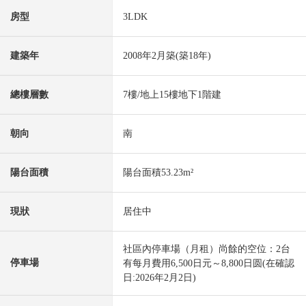
房型
3LDK
建築年
2008年2月築(築18年)
總樓層數
7樓/地上15樓地下1階建
朝向
南
陽台面積
陽台面積53.23m²
現狀
居住中
社區內停車場（月租）尚餘的空位：2台
停車場
有每月費用6,500日元～8,800日圆(在確認
日:2026年2月2日)