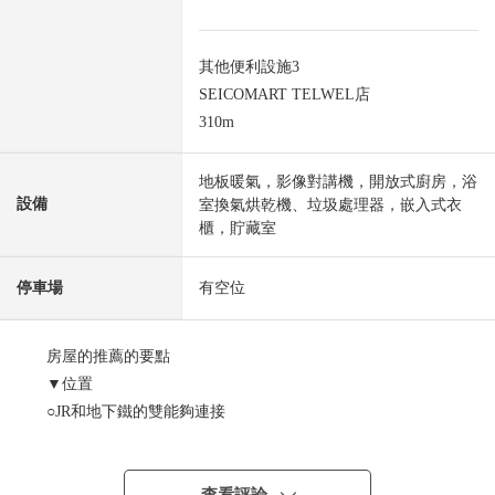
其他便利設施3
SEICOMART TELWEL店
310m
地板暖氣，影像對講機，開放式廚房，浴
設備
室換氣烘乾機、垃圾處理器，嵌入式衣
櫃，貯藏室
停車場
有空位
房屋的推薦的要點
▼位置
○JR和地下鐵的雙能夠連接
○JR函館本線"桑園"車站步行11分鐘
○地鐵東西線"西１８丁目"車站步行12分鐘