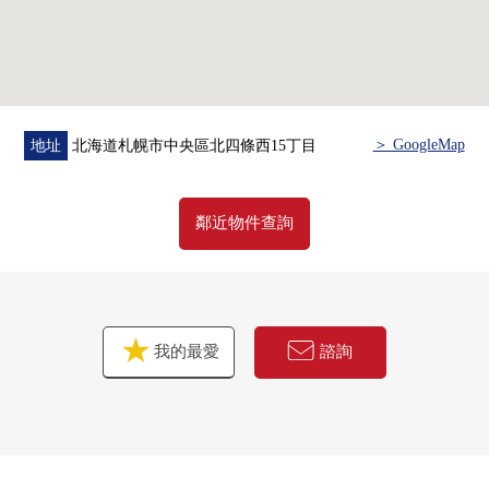
○客廳門是Crystal強化玻璃
○鏡子面向提高的壁龕擱板
○在客廳和全西式房間空調有
▼設備
○溫水式地板暖氣
＞ GoogleMap
地址
北海道札幌市中央區北四條西15丁目
○浴室烘乾機(霧有桑拿房)
○在浴缸有AQUA噴氣、TV監視器
○電磁爐
鄰近物件查詢
○垃圾處理器
○內裝食器洗淨乾燥機
○凈水功能在的手淋浴栓
○全部的智能浴缸系統
我的最愛
諮詢
○附帶TV監視器的防盜門
○三倍鎖頭
○用監視照相機24小時安全系統
○有私人的門