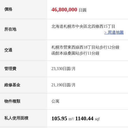
46,800,000
價格
日圓
北海道札幌市中央區北四條西15丁目
所在地
> 周邊地圖
札幌市營東西線西18丁目站步行12分鐘
交通
函館本線桑園站步行11分鐘
管理費
23,330日圆/月
維修基金
21,190日圆/月
物件種類
公寓
105.95
1140.44
私人使用面積
m²/
sqf