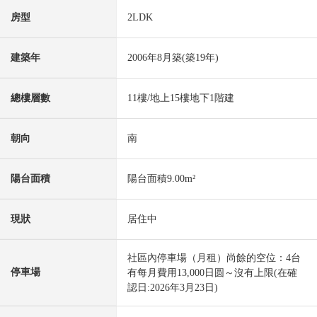
房型
2LDK
建築年
2006年8月築(築19年)
總樓層數
11樓/地上15樓地下1階建
朝向
南
陽台面積
陽台面積9.00m²
現狀
居住中
社區內停車場（月租）尚餘的空位：4台
停車場
有每月費用13,000日圆～沒有上限(在確
認日:2026年3月23日)