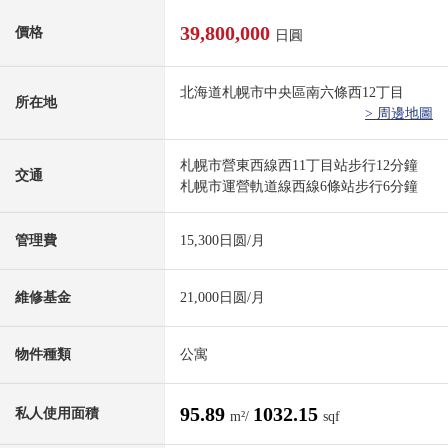
39,800,000
價格
日圓
北海道札幌市中央區南六條西12丁目
所在地
> 周邊地圖
札幌市營東西線西11丁目站步行12分鐘
交通
札幌市運營軌道線西線6條站步行6分鐘
管理費
15,300日圆/月
維修基金
21,000日圆/月
物件種類
公寓
95.89
1032.15
私人使用面積
m²/
sqf