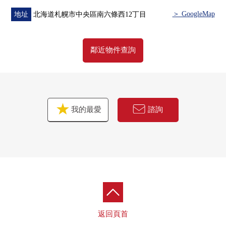
○ 在浴室，搭載彩電
＞ GoogleMap
地址
北海道札幌市中央區南六條西12丁目
○ 霧有桑拿房浴室換氣乾燥暖氣時機
○ 在廁所，便於洗手櫃台和換氣的窗有
○ 作為節能&省成本的煤氣地板暖氣、熱水供應系統"Fact"
鄰近物件查詢
○ 雙重的框格、復數層玻璃在絕熱性、遮音性之前的使用
○ 在停車場以及Mansion周圍冬天安心的road加熱敷設
○ 甚至不在時能收到行李的宅配保管櫃
○ 有電視監視器的防盜門系統
我的最愛
諮詢
■ 在找想要的家方面給予幫助的━━━━━・・・
房屋的詳細、需討論是如感興趣,歡迎請隨時聯繫我們。
返回頁首