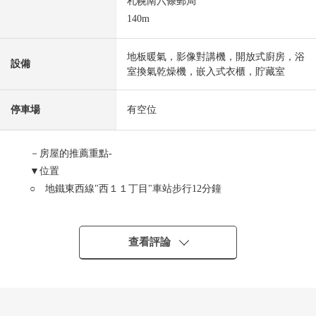
札幌南六條郵局
140m
地板暖氣，影像對講機，開放式廚房，浴
設備
室換氣乾燥機，嵌入式衣櫃，貯藏室
停車場
有空位
－房屋的推薦重點-
▼位置
○ 地鐵東西線"西１１丁目"車站步行12分鐘
○ 札幌市內電車"西線6條"車站步行6分鐘
○ 超市的生活便利設施在步行7分鐘的範圍以內分散地存
在
查看評論
▼Mansion的特徴
○ 2006年8月築
○ 有高級感的入口