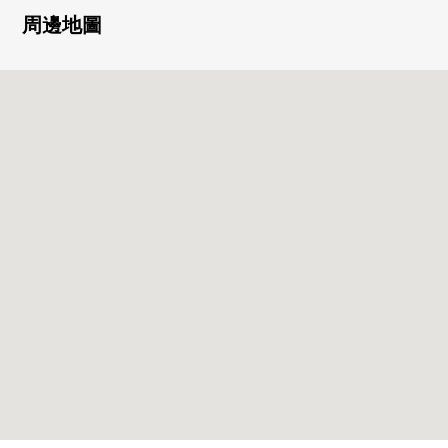
○ 可飼養寵物(飼養有細則)
周邊地圖
▼房間的特徴
○ 有私人使用面積95.89平方公尺的舒適的2LDK
○ 陽台面積9.00平方公尺，服務陽台面積4.29平方公尺的
兩面陽台
○ 15層樓11樓部分
○ 陽光、通風在適合南、東、北的採光房良好
○ 兩面派采光在朝南亮的客廳
○ LDK開放西式房間的話在寬敞的約32.3張塌塌米的空間
○ 便利的家務室鄰接的2WAY流跡線的廚房
▼設備
○ 菜有進展的3份爐子的組合廚房
○ 在客廳一部分地板暖氣
○ 在約12.8張塌塌米西式房間，大容量的嵌入式衣櫃
○ 光把在正門大廳，插進去的玻璃塊
○ 有一下子切，整理的鏡子背後收納的寬大的盥洗台