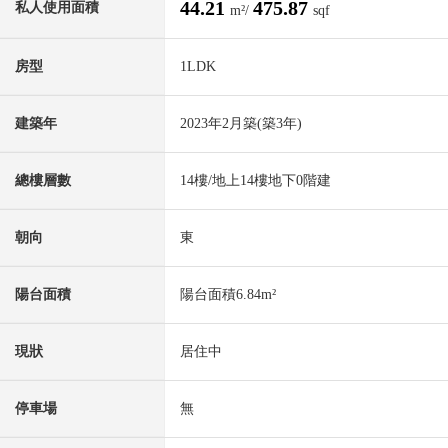
44.21
475.87
私人使用面積
m²/
sqf
房型
1LDK
建築年
2023年2月築(築3年)
總樓層數
14樓/地上14樓地下0階建
朝向
東
陽台面積
陽台面積6.84m²
現狀
居住中
停車場
無