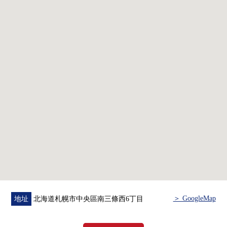
○2023年2月築
○電梯有
○嵌入式衣櫃有
○附帶浴室暖氣烘乾機
○在客廳一部分地板暖氣
○放心的安全的雙鎖頭
○對共用部分，監視照相機
○24小時領取可的能的宅配保管櫃有
■ 在找想要的家方面給予幫助的━━━━━・・・
房屋的詳細、需討論是如感興趣,歡迎請隨時聯繫我們。
＞ GoogleMap
地址
北海道札幌市中央區南三條西6丁目