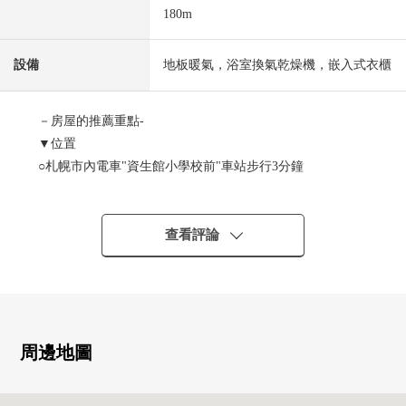
180m
設備
地板暖氣，浴室換氣乾燥機，嵌入式衣櫃
－房屋的推薦重點-
▼位置
○札幌市內電車"資生館小學校前"車站步行3分鐘
○地下鐵南北線"薄野"車站步行5分鐘
○地下鐵南北線"大通"車站步行6分鐘
○市內電車和地下鐵的雙能夠連接
查看評論
▼房屋的特徴
○私人使用面積44.21平方公尺(約13.37坪)
○陽台面積6.84平方公尺(約2.06坪)
○鋼筋混凝土造14層樓14樓部分
周邊地圖
○為頂樓，風景良好
○東、南向邊間