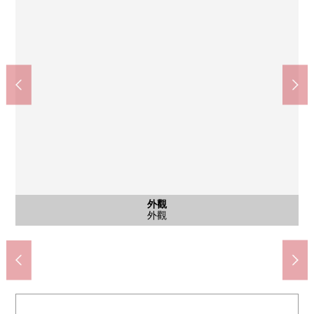
共有部分
共有部分
外觀
風景
風景
入口
入口
入口
陽台
外觀
外觀
外觀
KOKUMIN藥品狸小徑5丁目商店(約130m)
7-Eleven札幌南３條西6丁目商店(約40m)
北海道銀行薄野分店(約180m)
札幌南三條醫院(約120m)
資生館小學校(約130m)
第一薄野商店(約370m)
中島中學(約1480m)
大通公園(約450m)
被生活眺望南側
被陽台眺望東面
休息室
外觀
入口
入口
入口
陽台
電梯
外觀
外觀
外觀