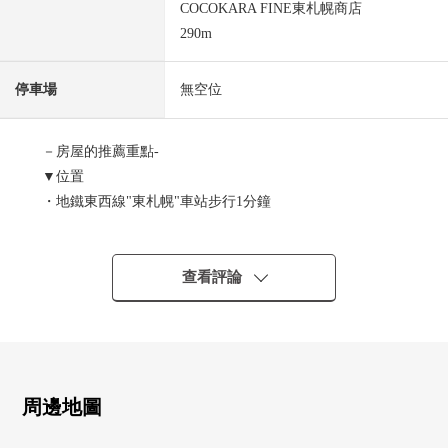
COCOKARA FINE東札幌商店
290m
停車場
無空位
－房屋的推薦重點-
▼位置
・地鐵東西線"東札幌"車站步行1分鐘
▼Mansion的特徴
・9層樓鋼骨鋼筋混凝土構造地上
查看評論
・有電梯
・正跟地下鐵直接連接，交通指南非常良好
・超市·便利店·藥妝店等的生活便利設施在步行5分鐘的範
圍以內分散地存在
周邊地圖
▼房間的特徴