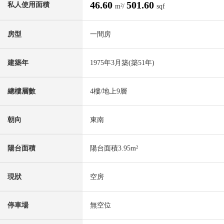
46.60
501.60
私人使用面積
m²/
sqf
房型
一間房
建築年
1975年3月築(築51年)
總樓層數
4樓/地上9層
朝向
東南
陽台面積
陽台面積3.95m²
現狀
空房
停車場
無空位