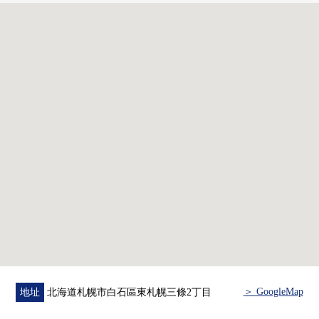
・一間房
・私人使用面積：46.60平方公尺(約14.09坪)
・陽台面積：3.95平方公尺(約1.19坪)
・東南、東北的邊間
・熱水供應、暖氣是城市煤氣
・所有房間地板
・保養的容易舉行的無水箱馬桶
・在洗臉室，便利的庫房有
・在2018年有翻新履歷(請到業務員詢問詳細)
＞ GoogleMap
地址
北海道札幌市白石區東札幌三條2丁目