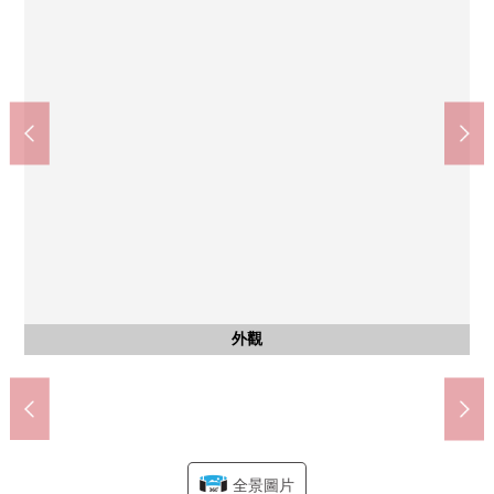
COCOKARA FINE東札幌商店(約290m)
地鐵東西線"東札幌"車站(約10m)
全家便利店東札幌商店(約80m)
AEON東札幌商店(約70m)
kiyomizu公園(約480m)
東札幌小學(約1120m)
東札幌醫院(約310m)
日章中學(約850m)
公共汽車
共有部分
洗臉
步行14分鐘
步行11分鐘
步行1分鐘
步行1分鐘
步行6分鐘
步行4分鐘
步行1分鐘
步行4分鐘
盥洗台
垃圾站
停車場
外觀
室內
室內
室內
室內
室內
室內
廚房
廚房
浴室
廁所
門口
收納
入口
外觀
全景圖片