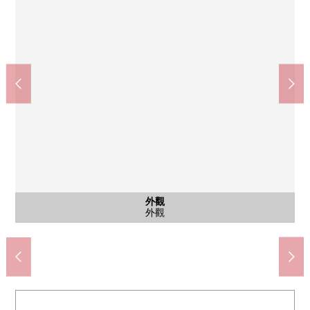
福住站(札幌市交通局東豐線)(約3000m)
4條Lawson札幌北野店(約260m)
4條SUNDRUG北野店(約860m)
超市ARCS北野商店(約720m)
札幌北野份郵局(約760m)
北野中的學校(約240m)
北野平小學(約430m)
兒童起居室
兒童起居室
外觀
外觀
客廳
客廳
客廳
客廳
客廳
客廳
客廳
廚房
廚房
廚房
廚房
廚房
廚房
廚房
其他
洗臉
洗臉
洗臉
洗臉
其他
室內
室內
門口
門口
外觀
公共汽車乘車13分。公車站步行4分鐘。
洗臉，脫衣服的室
兒童起居室
兒童起居室
步行11分鐘
步行10分鐘
洗臉(禮堂)
櫃台(卧室)
步行6分鐘
步行3分鐘
步行9分鐘
步行4分鐘
實用程序
外觀
外觀
客廳
客廳
客廳
客廳
客廳
客廳
客廳
廚房
廚房
廚房
廚房
廚房
廚房
廚房
洗臉
洗臉
樓梯
門口
門口
外觀
neuk