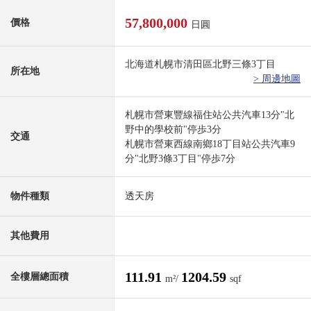
57,800,000
價格
日圓
北海道札幌市清田區北野三條3丁目
所在地
> 周邊地圖
札幌市營東豐線福住站公共汽車13分"北
野中的學校前"停歩3分
交通
札幌市營東西線南鄉18丁目站公共汽車9
分"北野3條3丁目"停歩7分
物件種類
透天房
其他費用
111.91
1204.59
全樓層總面積
m²/
sqf