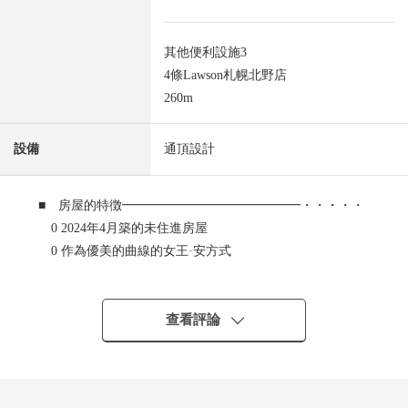
其他便利設施3
4條Lawson札幌北野店
260m
設備
通頂設計
■ 房屋的特徴━━━━━━━━━━━━━━・・・・・
0 2024年4月築的未住進房屋
0 作為優美的曲線的女王·安方式
○ Premium·加拿大人二經由的房子
○ 約58.30坪的西南、西北角地
○ 客廳采用有開放感覺的一部分樓梯井
查看評論
0 約10.6張塌塌米寬敞的廚房餐廳
0 從屬於櫃台的L字型的組合廚房
0 有具有特徵性的kabadopochi和書架的neuk