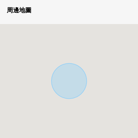
0 有家務有進展的櫃台的實用程序
0 在絕熱性對全窗傑出的三倍框格使用
周邊地圖
○ 在1樓2樓廁所有
○ 在各居室收納豐富的收藏力
○ 停車位3台分鐘有(出自車型的)
○ 庫房有
○ 在周圍許多生活便利設施散布