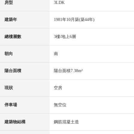
房型
3LDK
建築年
1981年10月築(築44年)
總樓層數
3樓/地上6層
朝向
南
陽台面積
陽台面積7.38m²
現狀
空房
停車場
無空位
建築物結構
鋼筋混凝土造