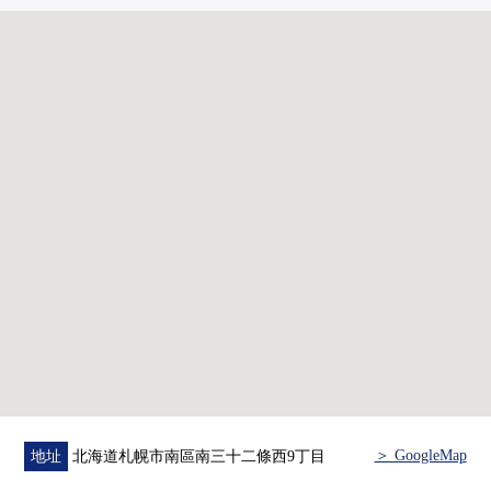
■ 翻新內容(2025年4月完畢)━━━・・・・・
○ 廚房交換
○ 整體衛浴交換
○ 盥洗台交換
○ Cross換貼(所有房間)
○ 地板換貼(所有房間)
○ 照明交換(所有房間)
○ 鍋爐交換
＞ GoogleMap
地址
北海道札幌市南區南三十二條西9丁目