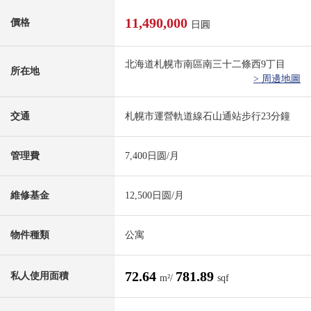
11,490,000
價格
日圓
北海道札幌市南區南三十二條西9丁目
所在地
> 周邊地圖
交通
札幌市運營軌道線石山通站步行23分鐘
管理費
7,400日圆/月
維修基金
12,500日圆/月
物件種類
公寓
72.64
781.89
私人使用面積
m²/
sqf