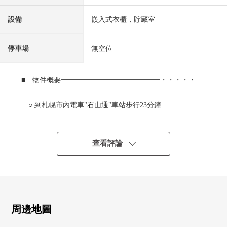
設備
嵌入式衣櫃，貯藏室
停車場
無空位
■ 物件概要━━━━━━━━━━━━━━・・・・・
○ 到札幌市內電車"石山通"車站步行23分鐘
○ 約13.5張塌塌米LDK的3LDK
○ 光照在朝南的陽台良好
○ 獨立組合廚房
查看評論
○ 6層樓3樓部分
0 城市煤氣
0 有停車場(有空位狀況關鍵確認)
0 腳踏車停放處有(有空位狀況關鍵確認)
0貯藏室有(有空位狀況關鍵確認)
周邊地圖