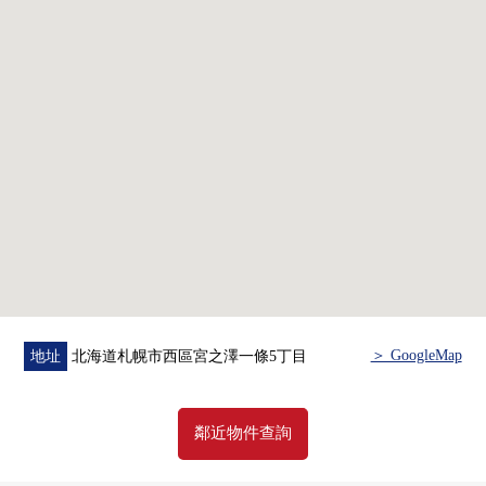
經)━━━━━━━━━━━━━━━・・・・・
○ 組合廚房交換
○ 整體衛浴交換
○ 盥洗台交換
0 洗衣機防水洗衣機底座
○ 廁所更換
○ 門交換
○ 地板張替(LDK，西式房間，走廊)
○ Cross張替(牆天花板)
○ House清洗實施其他
＞ GoogleMap
地址
北海道札幌市西區宮之澤一條5丁目
鄰近物件查詢