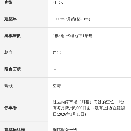
房型
4LDK
建築年
1997年7月築(築29年)
總樓層數
1樓/地上9樓地下1階建
朝向
西北
陽台面積
－
現狀
空房
社區內停車場（月租）尚餘的空位：1台
停車場
有每月費用8,000日圆～沒有上限(在確認
日:2026年1月15日)
建築物結構
鋼筋混凝土造