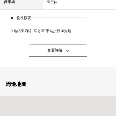
停車場
有空位
■ 物件概要━━━━━━━━━━━━━━━・・・・・
0 地鐵東西線"宮之澤"車站步行16分鐘
0 1997年7月築
○ 已經2025年12月翻新完畢
○ 私人使用面積：91.14平方公尺
查看評論
0 陽台面積：6.78平方公尺
○ 4LDK
○ 有儲藏室
○ 約16.8張塌塌米寬敞的生活
○ 停車場有空位(2026年1月15日時間點)
周邊地圖
○ 經濟的城市煤氣利用
0 防盜門
■ 翻新內容(2025年12月完畢已