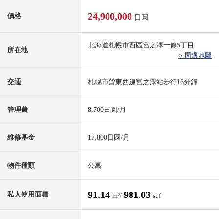
24,900,000
價格
日圓
北海道札幌市西區宮之澤一條5丁目
所在地
> 周邊地圖
交通
札幌市營東西線宮之澤站步行16分鐘
管理費
8,700日圆/月
維修基金
17,800日圆/月
物件種類
公寓
91.14
981.03
私人使用面積
m²/
sqf