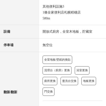
其他便利設施3
1條全家便利店札幌稻穗店
580m
設備
開放式廚房，全室木地板，貯藏室
停車場
無空位
全室地板/壁紙的換貼
流理台（廚房）更換
浴室更換
廁所更換
盥洗台交換
地板更換
門交換
翻新⁄翻新