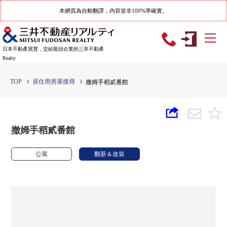
本網頁為自動翻譯，內容並非100%準確實。
日本不動產買賣，交給龍頭企業的三井不動產
Realty
TOP
居住用房屋搜尋
撤姆手稻貳番館
撤姆手稻貳番館
公寓
翻新＆改裝