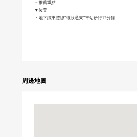
－推薦重點-
▼位置
・地下鐵東豐線"環狀通東"車站步行12分鐘
・開成小學步行6分鐘
・在東北一側約11.0m市建道路約9.0m接道
▼特徴
・用地面積175.07平方公尺(約52.95坪)
・全樓層總面積227.20平方公尺(約68.72坪)
・3LDK+免費場地
・1樓部分是包含組的車庫+工作空間
周邊地圖
shatta裡面的寸：高2.5m，寬3.6m
・也能作為事務所用於2樓的免費場地
約15.8張塌塌米
・有前面城市煤氣管道的鋪設(沒有引進)
▼設備
・15.0張塌塌米客廳