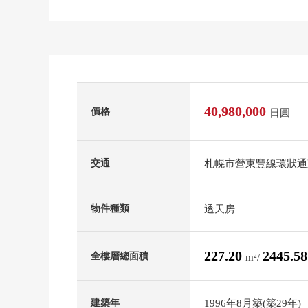
40,980,000
價格
日圓
札幌市營東豐線環狀通
交通
透天房
物件種類
227.20
2445.5
全樓層總面積
m²/
1996年8月築(築29年)
建築年