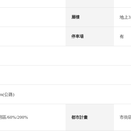
地上
層樓
有
停車場
m(公路)
/60%/200%
市街
都市計畫