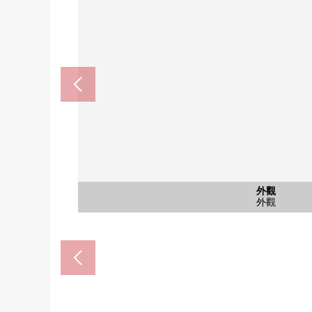
共有部分
共有部分
外觀
陽台
風景
入口
百合原站(JR北海道札沼線)(約1
大的House太平店(約700
屯田北中學(約1540m
來自南側陽台的風景
屯田小學(約1170m)
腳踏車停放處
西式房間
西式房間
西式房間
公共汽車
南側陽台
貯藏室
外觀
客廳
客廳
室內
門口
廁所
廚房
入口