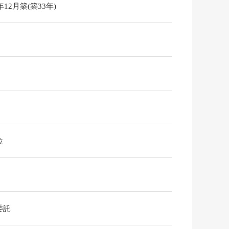
2年12月築(築33年)
位
委託