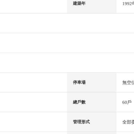
199
建築年
無空
停車場
60戶
總戶數
全部
管理形式