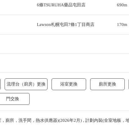
6條TSURUHA藥品屯田店
690m
Lawson札幌屯田7條1丁目商店
170m
流理台（廚房）更換
浴室更換
廁所更換
門交換
廁所，洗手間，熱水供應器)(2026年2月) , 計劃內裝(全室地板，地板