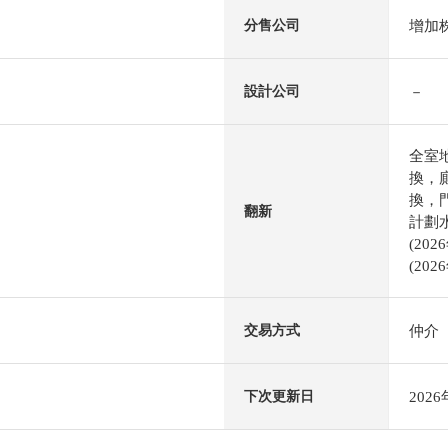
增加
分售公司
－
設計公司
全室
換，
換，
翻新
計劃
(20
(202
仲介
交易方式
202
下次更新日