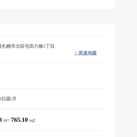
道札幌市北區屯田六條1丁目
> 周邊地圖
60日圆/月
08
765.10
m²/
sqf