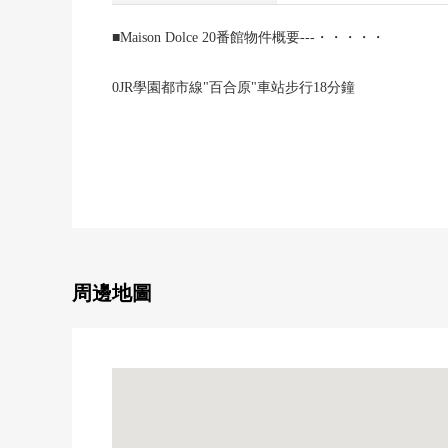
■Maison Dolce 20番館物件概要---・・・・・
0JR學園都市線"百合原"車站步行18分鐘
0地下鐵南北線"麻生"車站公共汽車乘車14分
北海道中央公共汽車"北三輪到橋"停徒歩5分
0私人使用面積：71.08平方公尺
01992年12月築
010層的6樓部分
03LDK
02面陽台(北、南)
0在全居室收納有
周邊地圖
0為步行10分鐘的範圍以內有超市，藥妝店，便利店便
■翻新內容(2026年2月完成)---・・・・・
0所有房間牆天花板Cross張替換
0地板張替換(客廳、西式房間、走廊)